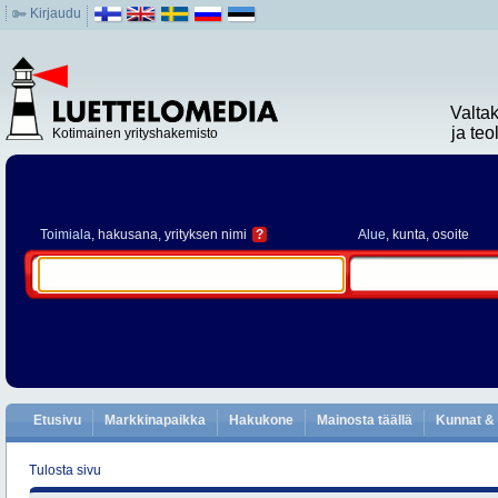
Kirjaudu
Valta
ja te
Kotimainen yrityshakemisto
Toimiala
, hakusana, yrityksen nimi
?
Alue
, kunta, osoite
Etusivu
Markkinapaikka
Hakukone
Mainosta täällä
Kunnat & 
Tulosta sivu