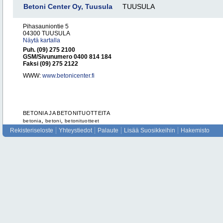
Betoni Center Oy, Tuusula
TUUSULA
Pihasauniontie 5
04300 TUUSULA
Näytä kartalla
Puh. (09) 275 2100
GSM/Sivunumero 0400 814 184
Faksi (09) 275 2122
WWW:
www.betonicenter.fi
BETONIA JA BETONITUOTTEITA
,
,
betonia
betoni
betonituotteet
Rekisteriseloste
Yhteystiedot
Palaute
Lisää Suosikkeihin
Hakemisto