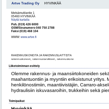
Artve Trading Oy
HYVINKÄÄ
Metsämutilantie 1
05460 HYVINKÄÄ
Näytä kartalla
Puh. (019) 426 6000
GSM/Sivunumero 040 750 2788
Faksi (019) 468 104
WWW:
www.artve.fi
RAKENNUSKONEITA JA RAKENNUSLAITTEITA
,
,
rakennuskoneet
rakennustarvikkeet
rakennuskone
Liiketoiminnan esittely
Olemme rakennus- ja maansiirtokoneiden sekä
maahantuontiin ja myyntiin erikoistunut yritys.
henkilönostimiin, maantiivistäjiin, Carraro-aksele
hydraulisiin iskuvasaroihin, trukkeihin sekä pie
Toimipaikat
Hyvinkää