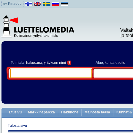
Kirjaudu
Valta
ja te
Kotimainen yrityshakemisto
Toimiala
, hakusana, yrityksen nimi
?
Alue
, kunta, osoite
Etusivu
Markkinapaikka
Hakukone
Mainosta täällä
Kunnat & 
Tulosta sivu