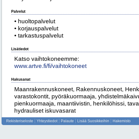
Palvelut
• huoltopalvelut
• korjauspalvelut
• tarkastuspalvelut
Lisätiedot
Katso vaihtokoneemme:
www.artve.fi/fi/vaihtokoneet
Hakusanat
Maanrakennuskoneet, Rakennuskoneet, Henkilö
varastokontit, pyöräkuormaaja, yhdistelmäkaivu
pienkuormaaja, maantiivistin, henkilöhissi, tavar
hydrauliset iskuvasarat
Rekisteriseloste
Yhteystiedot
Palaute
Lisää Suosikkeihin
Hakemisto