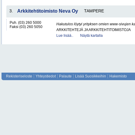
3.
Arkkitehtitoimisto Neva Oy
TAMPERE
Puh. (03) 260 5000
Hakutulos löytyi yrityksen omien www-sivujen ka
Faksi (03) 260 5050
ARKKITEHTEJÄ JA ARKKITEHTITOIMISTOJA
Lue lisää..
Näytä kartalla
Rekisteriseloste
Yhteystiedot
Palaute
Lisää Suosikkeihin
Hakemisto