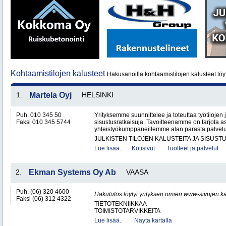
Kohtaamistilojen kalusteet
Hakusanoilla kohtaamistilojen kalusteet löy
1.
Martela Oyj
HELSINKI
Puh. 010 345 50
Yrityksemme suunnittelee ja toteuttaa työtilojen ja
Faksi 010 345 5744
sisustusratkaisuja. Tavoitteenamme on tarjota a
yhteistyökumppaneillemme alan parasta palvelua
JULKISTEN TILOJEN KALUSTEITA JA SISUST
Lue lisää..
Kotisivut
Tuotteet ja palvelut
2.
Ekman Systems Oy Ab
VAASA
Puh. (06) 320 4600
Hakutulos löytyi yrityksen omien www-sivujen ka
Faksi (06) 312 4322
TIETOTEKNIIKKAA
TOIMISTOTARVIKKEITA
Lue lisää..
Näytä kartalla