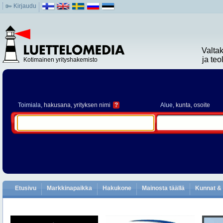
Kirjaudu
Valta
ja te
Kotimainen yrityshakemisto
Toimiala
, hakusana, yrityksen nimi
?
Alue
, kunta, osoite
Etusivu
Markkinapaikka
Hakukone
Mainosta täällä
Kunnat & 