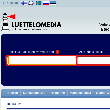
Kirjaudu
Valta
ja te
Kotimainen yrityshakemisto
Toimiala
, hakusana, yrityksen nimi
?
Alue
, kunta, osoite
Etusivu
Markkinapaikka
Hakukone
Mainosta täällä
Kunnat & 
Tulosta sivu