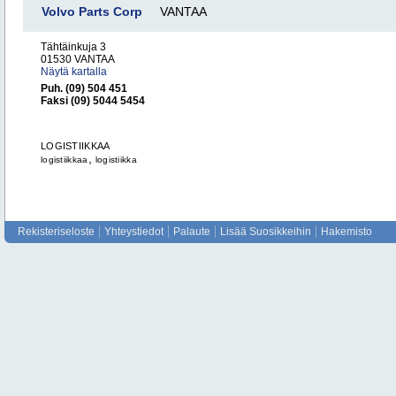
Volvo Parts Corp
VANTAA
Tähtäinkuja 3
01530 VANTAA
Näytä kartalla
Puh. (09) 504 451
Faksi (09) 5044 5454
LOGISTIIKKAA
,
logistiikkaa
logistiikka
Rekisteriseloste
Yhteystiedot
Palaute
Lisää Suosikkeihin
Hakemisto