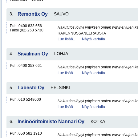
3.
Remontix Oy
SAUVO
Puh. 0400 833 656
Hakutulos löytyi yrityksen omien www-sivujen ka
Faksi (02) 253 5730
RAKENNUSSANEERAUSTA
Lue lisää..
Näytä kartalla
4.
Sisäilmari Oy
LOHJA
Puh. 0400 353 661
Hakutulos löytyi yrityksen omien www-sivujen ka
Lue lisää..
Näytä kartalla
5.
Labesto Oy
HELSINKI
Puh. 010 5248000
Hakutulos löytyi yrityksen omien www-sivujen ka
Lue lisää..
Näytä kartalla
6.
Insinööritoimisto Nannari Oy
KOTKA
Puh. 050 582 1910
Hakutulos löytyi yrityksen omien www-sivujen ka