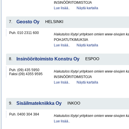
INSINÖÖRITOIMISTOJA
Lue lisää..
Näytä kartalla
7.
Geosto Oy
HELSINKI
Puh. 010 2311 600
Hakutulos löytyi yrityksen omien www-sivujen ka
POHJATUTKIMUKSIA
Lue lisää..
Näytä kartalla
8.
Insinööritoimisto Konstru Oy
ESPOO
Puh. (09) 435 5950
Hakutulos löytyi yrityksen omien www-sivujen ka
Faksi (09) 4355 9595
INSINÖÖRITOIMISTOJA
Lue lisää..
Näytä kartalla
9.
Sisäilmatekniikka Oy
INKOO
Puh. 0400 304 384
Hakutulos löytyi yrityksen omien www-sivujen ka
Lue lisää..