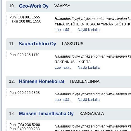
10.
Geo-Work Oy
VÄÄKSY
Puh. (03) 881 1555
Hakutulos löytyi yrityksen omien www-sivujen ka
Faksi (03) 881 1556
YMPÄRISTÖTEKNIIKKAA JA YMPÄRISTÖTUTK
Lue lisää..
Näytä kartalla
11.
SaunaTohtori Oy
LASKUTUS
Puh. 020 785 1170
Hakutulos löytyi yrityksen omien www-sivujen ka
RAKENNUSLIIKKEITÄ
Lue lisää..
Näytä kartalla
12.
Hämeen Homekoirat
HÄMEENLINNA
Puh. 050 555 6858
Hakutulos löytyi yrityksen omien www-sivujen ka
Lue lisää..
Näytä kartalla
13.
Mansen Timanttisaha Oy
KANGASALA
Puh. (03) 236 5200
Hakutulos löytyi yrityksen omien www-sivujen ka
Puh. 0400 909 283