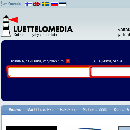
Kirjaudu
Valta
ja te
Kotimainen yrityshakemisto
Toimiala
, hakusana, yrityksen nimi
?
Alue
, kunta, osoite
Etusivu
Markkinapaikka
Hakukone
Mainosta täällä
Kunnat & 