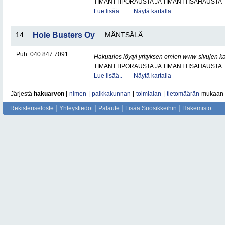
TIMANTTIPORAUSTA JA TIMANTTISAHAUSTA
Lue lisää..
Näytä kartalla
14.
Hole Busters Oy
MÄNTSÄLÄ
Puh. 040 847 7091
Hakutulos löytyi yrityksen omien www-sivujen ka
TIMANTTIPORAUSTA JA TIMANTTISAHAUSTA
Lue lisää..
Näytä kartalla
Järjestä
hakuarvon
|
nimen
|
paikkakunnan
|
toimialan
|
tietomäärän
mukaan
Rekisteriseloste
Yhteystiedot
Palaute
Lisää Suosikkeihin
Hakemisto