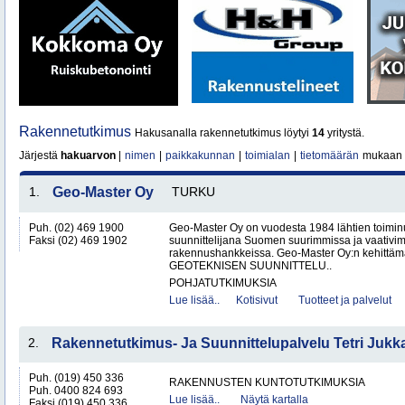
Rakennetutkimus
Hakusanalla rakennetutkimus löytyi
14
yritystä.
Järjestä
hakuarvon
|
nimen
|
paikkakunnan
|
toimialan
|
tietomäärän
mukaan
1.
Geo-Master Oy
TURKU
Puh. (02) 469 1900
Geo-Master Oy on vuodesta 1984 lähtien toimin
Faksi (02) 469 1902
suunnittelijana Suomen suurimmissa ja vaativi
rakennushankkeissa. Geo-Master Oy:n kehittämä
GEOTEKNISEN SUUNNITTELU..
POHJATUTKIMUKSIA
Lue lisää..
Kotisivut
Tuotteet ja palvelut
2.
Rakennetutkimus- Ja Suunnittelupalvelu Tetri Jukk
Puh. (019) 450 336
RAKENNUSTEN KUNTOTUTKIMUKSIA
Puh. 0400 824 693
Lue lisää..
Näytä kartalla
Faksi (019) 450 336