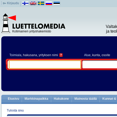
Kirjaudu
Valta
ja te
Kotimainen yrityshakemisto
Toimiala
, hakusana, yrityksen nimi
?
Alue
, kunta, osoite
Etusivu
Markkinapaikka
Hakukone
Mainosta täällä
Kunnat & 
Tulosta sivu