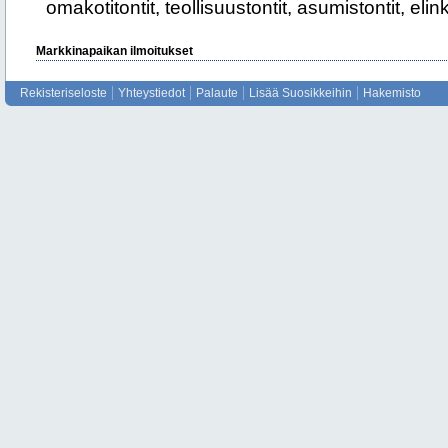
omakotitontit, teollisuustontit, asumistontit, elin
Markkinapaikan ilmoitukset
Rekisteriseloste
Yhteystiedot
Palaute
Lisää Suosikkeihin
Hakemisto