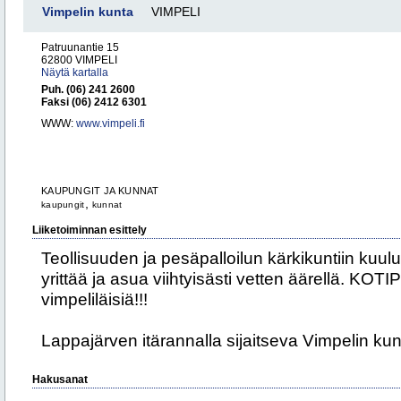
Vimpelin kunta
VIMPELI
Patruunantie 15
62800 VIMPELI
Näytä kartalla
Puh. (06) 241 2600
Faksi (06) 2412 6301
WWW:
www.vimpeli.fi
KAUPUNGIT JA KUNNAT
,
kaupungit
kunnat
Liiketoiminnan esittely
Teollisuuden ja pesäpalloilun kärkikuntiin kuu
yrittää ja asua viihtyisästi vetten äärellä. KOT
vimpeliläisiä!!!
Lappajärven itärannalla sijaitseva Vimpelin kun
Hakusanat