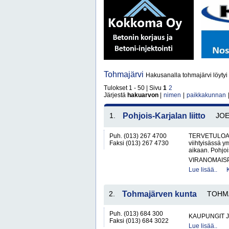
Tohmajärvi
Hakusanalla tohmajärvi löytyi
Tulokset 1 - 50 | Sivu
1
2
Järjestä
hakuarvon
|
nimen
|
paikkakunnan
1.
Pohjois-Karjalan liitto
JO
Puh. (013) 267 4700
TERVETULOA P
Faksi (013) 267 4730
viihtyisässä y
aikaan. Pohjoi
VIRANOMAIS
Lue lisää..
2.
Tohmajärven kunta
TOHM
Puh. (013) 684 300
KAUPUNGIT 
Faksi (013) 684 3022
Lue lisää..