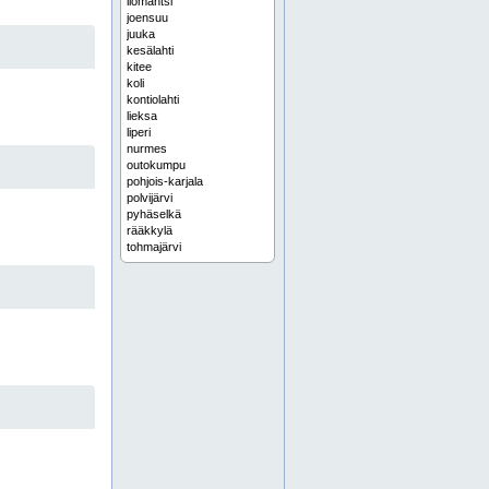
ilomantsi
joensuu
juuka
kesälahti
kitee
koli
kontiolahti
lieksa
liperi
nurmes
outokumpu
pohjois-karjala
polvijärvi
pyhäselkä
rääkkylä
tohmajärvi
valtimo