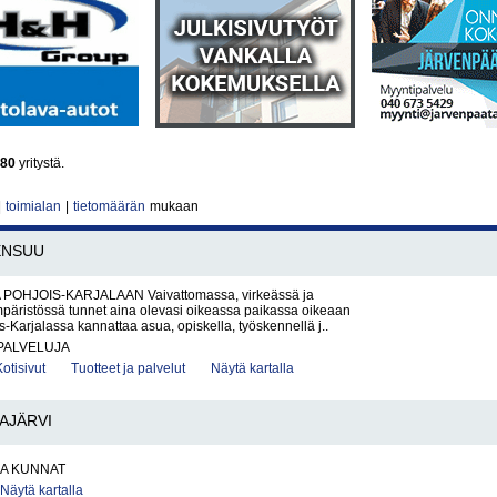
80
yritystä.
|
toimialan
|
tietomäärän
mukaan
ENSUU
OHJOIS-KARJALAAN Vaivattomassa, virkeässä ja
mpäristössä tunnet aina olevasi oikeassa paikassa oikeaan
s-Karjalassa kannattaa asua, opiskella, työskennellä j..
PALVELUJA
Kotisivut
Tuotteet ja palvelut
Näytä kartalla
AJÄRVI
JA KUNNAT
Näytä kartalla