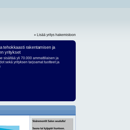
» Lisää yritys hakemistoon
ja tehokkaasti rakentamisen ja
en yritykset
 sisältää yli 70.000 ammattilaisen ja
dot sekä yrityksen tarjoamat tuotteet ja
ä