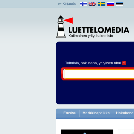
Kirjaudu
Kotimainen yrityshakemisto
Toimiala
, hakusana, yrityksen nimi
?
Etusivu
Markkinapaikka
Hakukone