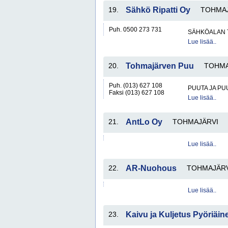
19.
Sähkö Ripatti Oy
TOHMAJ
Puh. 0500 273 731
SÄHKÖALAN 
Lue lisää..
20.
Tohmajärven Puu
TOHMA
Puh. (013) 627 108
PUUTA JA PU
Faksi (013) 627 108
Lue lisää..
21.
AntLo Oy
TOHMAJÄRVI
Lue lisää..
22.
AR-Nuohous
TOHMAJÄRV
Lue lisää..
23.
Kaivu ja Kuljetus Pyöriäin