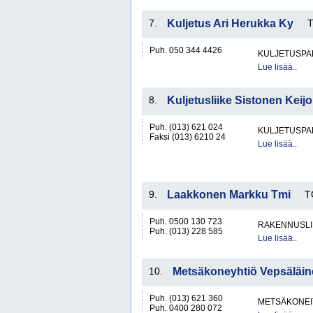
7.
Kuljetus Ari Herukka Ky
Puh. 050 344 4426
KULJETUSPA
Lue lisää..
8.
Kuljetusliike Sistonen Keij
Puh. (013) 621 024
KULJETUSPA
Faksi (013) 6210 24
Lue lisää..
9.
Laakkonen Markku Tmi
T
Puh. 0500 130 723
RAKENNUSLI
Puh. (013) 228 585
Lue lisää..
10.
Metsäkoneyhtiö Vepsäläi
Puh. (013) 621 360
METSÄKONEI
Puh. 0400 280 072