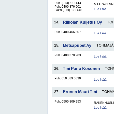
Puh. (013) 621 414
MAARAKENNU
Puh. 0400 376 501
Lue lisää..
Faksi (013) 621 440
24.
Riikolan Kuljetus Oy
TOH
Puh. 0400 466 307
Lue lisää..
25.
Metsäpupet Ay
TOHMAJÄ
Puh. 0400 378 283
Lue lisää..
26.
Tmi Panu Kosonen
TOH
Puh. 050 589 0830
Lue lisää..
27.
Eronen Mauri Tmi
TOHMA
Puh. 0500 809 953
RAKENNUSLI
Lue lisää..