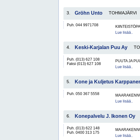
3.
Gröhn Unto
TOHMAJÄRVI
Puh. 044 9971708
KIINTEISTÖP
Lue lisää..
4.
Keski-Karjalan Puu Ay
TO
Puh. (013) 627 108
PUUTA JA PU
Faksi (013) 627 108
Lue lisää..
5.
Kone ja Kuljetus Karppane
Puh. 050 367 5558
MAARAKENNU
Lue lisää..
6.
Konepalvelu J. Ikonen Oy
Puh. (013) 622 148
MAARAKENNU
Puh. 0400 313 175
Lue lisää..