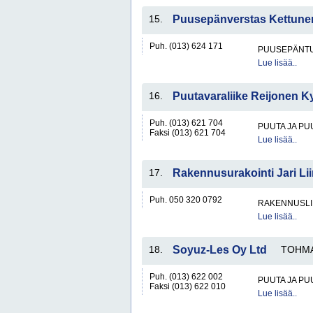
15.
Puusepänverstas Kettune
Puh. (013) 624 171
PUUSEPÄNTU
Lue lisää..
16.
Puutavaraliike Reijonen K
Puh. (013) 621 704
PUUTA JA PU
Faksi (013) 621 704
Lue lisää..
17.
Rakennusurakointi Jari Li
Puh. 050 320 0792
RAKENNUSLI
Lue lisää..
18.
Soyuz-Les Oy Ltd
TOHMA
Puh. (013) 622 002
PUUTA JA PU
Faksi (013) 622 010
Lue lisää..