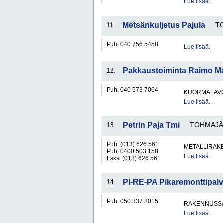
Lue lisää..
11.
Metsänkuljetus Pajula
T
Puh. 040 756 5458
Lue lisää..
12.
Pakkaustoiminta Raimo Ma
Puh. 040 573 7064
KUORMALAVO
Lue lisää..
13.
Petrin Paja Tmi
TOHMAJÄ
Puh. (013) 626 561
METALLIRAKE
Puh. 0400 503 158
Lue lisää..
Faksi (013) 626 561
14.
PI-RE-PA Pikaremonttipalv
Puh. 050 337 8015
RAKENNUSS
Lue lisää..