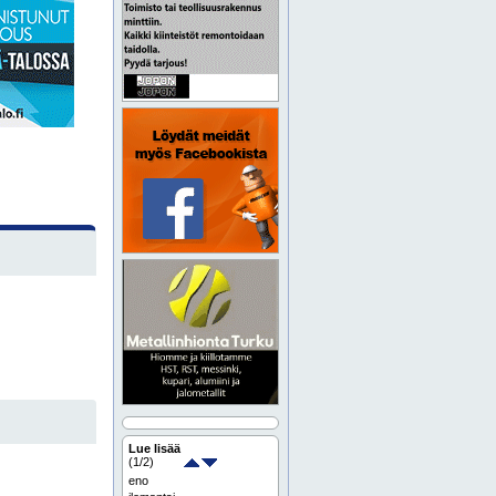
Lue lisää
(
1
/2)
eno