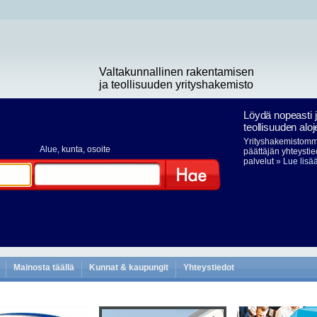
Valtakunnallinen rakentamisen
ja teollisuuden yrityshakemisto
Löydä nopeasti 
teollisuuden aloj
Yrityshakemistomme
Alue
, kunta, osoite
päättäjän yhteystie
palvelut
» Lue lisä
Hae
Mainosta täällä
Kunnat & kaupungit
Yhteystiedot