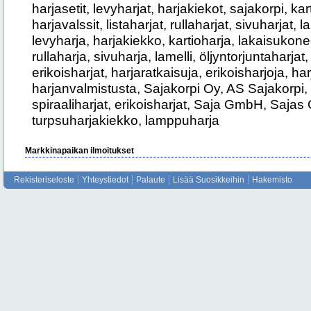
harjasetit, levyharjat, harjakiekot, sajakorpi, ka
harjavalssit, listaharjat, rullaharjat, sivuharjat, la
levyharja, harjakiekko, kartioharja, lakaisukoneet
rullaharja, sivuharja, lamelli, öljyntorjuntaharjat
erikoisharjat, harjaratkaisuja, erikoisharjoja, ha
harjanvalmistusta, Sajakorpi Oy, AS Sajakorpi, 
spiraaliharjat, erikoisharjat, Saja GmbH, Sajas 
turpsuharjakiekko, lamppuharja
Markkinapaikan ilmoitukset
Rekisteriseloste
Yhteystiedot
Palaute
Lisää Suosikkeihin
Hakemisto