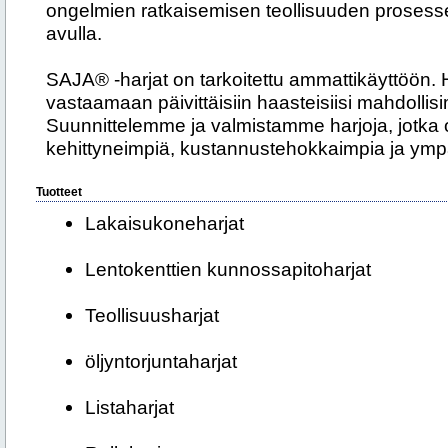
ongelmien ratkaisemisen teollisuuden prosessei
avulla.
SAJA® -harjat on tarkoitettu ammattikäyttöön.
vastaamaan päivittäisiin haasteisiisi mahdolli
Suunnittelemme ja valmistamme harjoja, jotka o
kehittyneimpiä, kustannustehokkaimpia ja ympä
Tuotteet
Lakaisukoneharjat
Lentokenttien kunnossapitoharjat
Teollisuusharjat
öljyntorjuntaharjat
Listaharjat