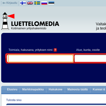
Kirjaudu
Valta
ja te
Kotimainen yrityshakemisto
Toimiala
, hakusana, yrityksen nimi
?
Alue
, kunta, osoite
Etusivu
Markkinapaikka
Hakukone
Mainosta täällä
Kunnat & 
Tulosta sivu