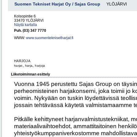
Suomen Tekniset Harjat Oy / Sajas Group
YLÖJÄRVI
Kolsopintie 6
33470 YLÖJÄRVI
Näytä kartalla
Puh. (03) 347 7770
WWW:
www.suomenteknisetharjat.fi
HARJOJA
,
,
harjat
harja
harjoja
Liiketoiminnan esittely
Vuonna 1945 perustettu Sajas Group on täysi
perheomisteinen harjakonserni, joka toimii jo
voimin. Nykyään on tuskin löydettävissä teollis
jossain tehtävässä käytetä valmistamaamme te
Pitkälle kehittyneet harjanvalmistustekniikat, m
materiaalivaihtoehdot, ammattitaitoinen henki
yhteistyökumppaniverkostomme mahdollistava