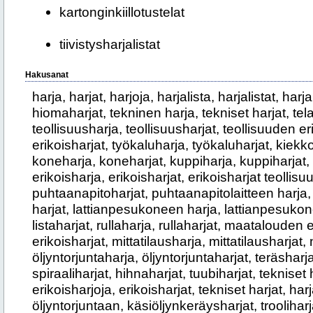
kartonginkiillotustelat
tiivistysharjalistat
Hakusanat
harja, harjat, harjoja, harjalista, harjalistat, harj
hiomaharjat, tekninen harja, tekniset harjat, tela
teollisuusharja, teollisuusharjat, teollisuuden e
erikoisharjat, työkaluharja, työkaluharjat, kiekk
koneharja, koneharjat, kuppiharja, kuppiharjat, s
erikoisharja, erikoisharjat, erikoisharjat teollis
puhtaanapitoharjat, puhtaanapitolaitteen harja,
harjat, lattianpesukoneen harja, lattianpesukone
listaharjat, rullaharja, rullaharjat, maatalouden
erikoisharjat, mittatilausharja, mittatilausharjat
öljyntorjuntaharja, öljyntorjuntaharjat, teräsharja
spiraaliharjat, hihnaharjat, tuubiharjat, tekniset
erikoisharjoja, erikoisharjat, tekniset harjat, h
öljyntorjuntaan, käsiöljynkeräysharjat, trooliharjat