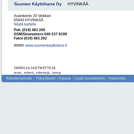
Suomen Käyttötarra Oy
HYVINKÄÄ
Avainkierto 20 Veikkari
05840 HYVINKÄÄ
Näytä kartalla
Puh. (019) 483 200
GSM/Sivunumero 040 537 8199
Faksi (019) 483 202
WWW:
www.suomenkayttotarra.fi
TARROJA JA ETIKETTEJÄ
,
,
,
tarrat
etiketit
etikettejä
tarroja
Rekisteriseloste
Yhteystiedot
Palaute
Lisää Suosikkeihin
Hakemisto