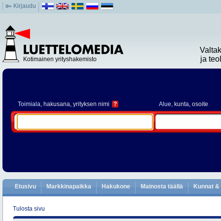
Kirjaudu
Valta
ja te
Kotimainen yrityshakemisto
Toimiala
, hakusana, yrityksen nimi
?
Alue
, kunta, osoite
Etusivu
Markkinapaikka
Hakukone
Mainosta täällä
Kunnat & 
Tulosta sivu