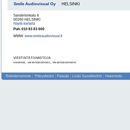
Smile Audiovisual Oy
HELSINKI
Sandelsinkatu 8
00260 HELSINKI
Näytä kartalla
Puh. 010 83 83 600
WWW:
www.smileaudiovisual.fi
VIESTINTÄTOIMISTOJA
,
,
viestintä
viestintätoimisto
viestintätoimistot
Rekisteriseloste
Yhteystiedot
Palaute
Lisää Suosikkeihin
Hakemisto