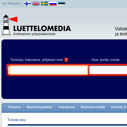
Kirjaudu
Valta
ja te
Kotimainen yrityshakemisto
Toimiala
, hakusana, yrityksen nimi
?
Alue
, kunta, osoite
Etusivu
Markkinapaikka
Hakukone
Mainosta täällä
Kunnat & 
Tulosta sivu