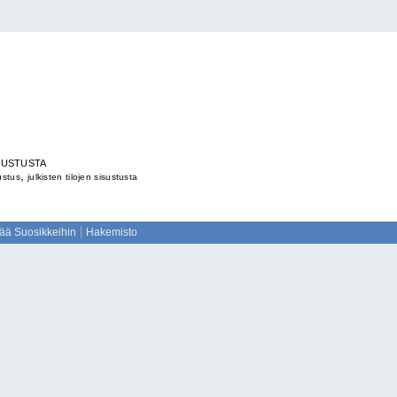
ISUSTUSTA
,
sustus
julkisten tilojen sisustusta
sää Suosikkeihin
Hakemisto