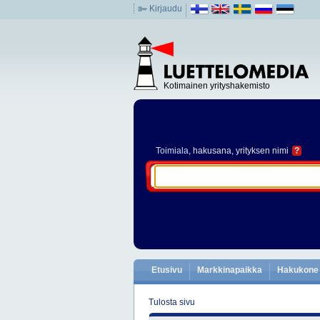
Kirjaudu
Kotimainen yrityshakemisto
Toimiala
, hakusana, yrityksen nimi
?
Etusivu
Markkinapaikka
Hakukone
Tulosta sivu