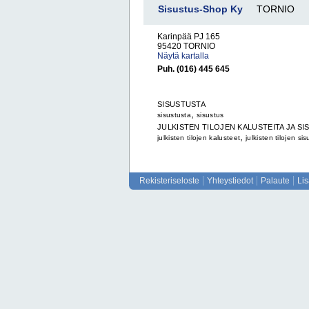
Sisustus-Shop Ky
TORNIO
Karinpää PJ 165
95420 TORNIO
Näytä kartalla
Puh. (016) 445 645
SISUSTUSTA
,
sisustusta
sisustus
JULKISTEN TILOJEN KALUSTEITA JA S
,
julkisten tilojen kalusteet
julkisten tilojen si
Rekisteriseloste
Yhteystiedot
Palaute
Li