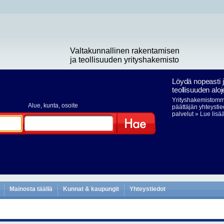
Valtakunnallinen rakentamisen
ja teollisuuden yrityshakemisto
Löydä nopeasti 
teollisuuden aloj
Yrityshakemistomme
Alue
, kunta, osoite
päättäjän yhteystie
palvelut
» Lue lisä
Hae
Mainosta täällä
Kunnat & kaupungit
Yhteystiedot