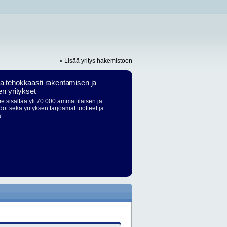
» Lisää yritys hakemistoon
ja tehokkaasti rakentamisen ja
en yritykset
 sisältää yli 70.000 ammattilaisen ja
dot sekä yrityksen tarjoamat tuotteet ja
ä