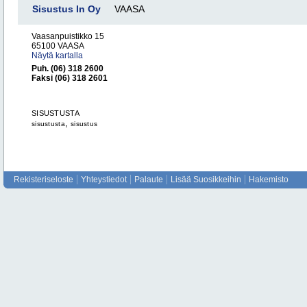
Sisustus In Oy
VAASA
Vaasanpuistikko 15
65100 VAASA
Näytä kartalla
Puh. (06) 318 2600
Faksi (06) 318 2601
SISUSTUSTA
,
sisustusta
sisustus
Rekisteriseloste
Yhteystiedot
Palaute
Lisää Suosikkeihin
Hakemisto