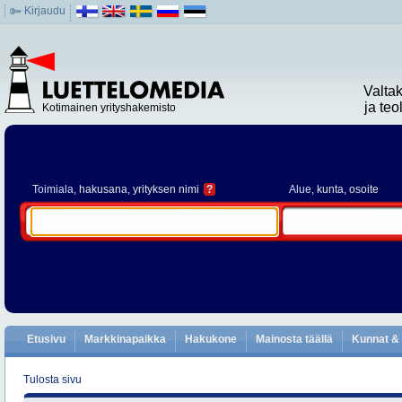
Kirjaudu
Valta
ja te
Kotimainen yrityshakemisto
Toimiala
, hakusana, yrityksen nimi
?
Alue
, kunta, osoite
Etusivu
Markkinapaikka
Hakukone
Mainosta täällä
Kunnat & 
Tulosta sivu