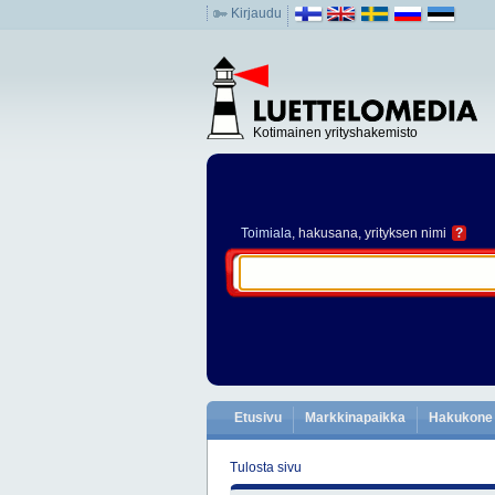
Kirjaudu
Kotimainen yrityshakemisto
Toimiala
, hakusana, yrityksen nimi
?
Etusivu
Markkinapaikka
Hakukone
Tulosta sivu