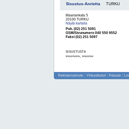
Sisustus-Anrietta
TURKU
Maariankatu 5
20100 TURKU
Näytä kartalla
Puh. (02) 251 5091
GSM/Sivunumero 040 550 9552
Faksi (02) 251 5097
SISUSTUSTA
,
sisustusta
sisustus
Rekisteriseloste
Yhteystiedot
Palaute
Li