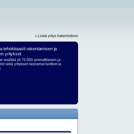
» Lisää yritys hakemistoon
ja tehokkaasti rakentamisen ja
en yritykset
 sisältää yli 70.000 ammattilaisen ja
dot sekä yrityksen tarjoamat tuotteet ja
ä