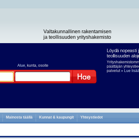
Valtakunnallinen rakentamisen
ja teollisuuden yrityshakemisto
Löydä nopeasti 
teollisuuden aloj
Yrityshakemistomme
Alue
, kunta, osoite
päättäjän yhteystie
palvelut
» Lue lisä
Hae
Mainosta täällä
Kunnat & kaupungit
Yhteystiedot