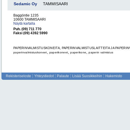
Sedamic Oy
TAMMISAARI
Baggöntie 1235
10600 TAMMISAARI
Näytä kartalla
Puh. (09) 711 770
Faksi (09) 4392 5990
PAPERINVALMISTUSKONEITA, PAPERINVALMISTUSLAITTEITA JA PAPERIN
,
,
,
paperinvalmistuskoneet
paperikoneet
paperikone
paperin valmistus
Rekisteriseloste
Yhteystiedot
Palaute
Lisää Suosikkeihin
Hakemisto