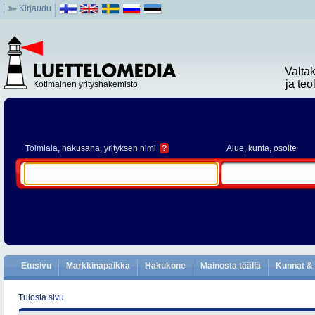
Kirjaudu
Valta
ja te
Kotimainen yrityshakemisto
Toimiala
, hakusana, yrityksen nimi
?
Alue
, kunta, osoite
Etusivu
Markkinapaikka
Hakukone
Mainosta täällä
Kunnat & 
Tulosta sivu