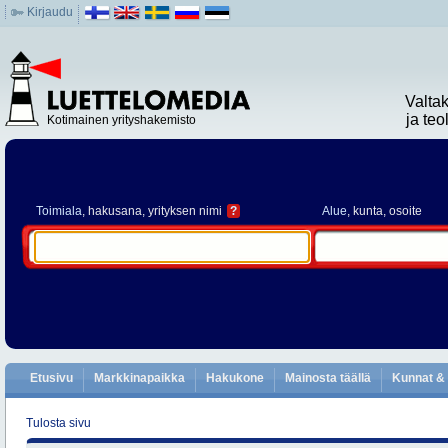
Kirjaudu
Valta
ja te
Kotimainen yrityshakemisto
Toimiala
, hakusana, yrityksen nimi
?
Alue
, kunta, osoite
Etusivu
Markkinapaikka
Hakukone
Mainosta täällä
Kunnat & 
Tulosta sivu