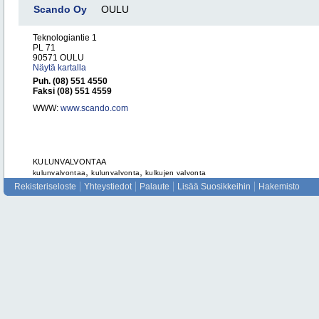
Scando Oy
OULU
Teknologiantie 1
PL 71
90571 OULU
Näytä kartalla
Puh. (08) 551 4550
Faksi (08) 551 4559
WWW:
www.scando.com
KULUNVALVONTAA
,
,
kulunvalvontaa
kulunvalvonta
kulkujen valvonta
Rekisteriseloste
Yhteystiedot
Palaute
Lisää Suosikkeihin
Hakemisto