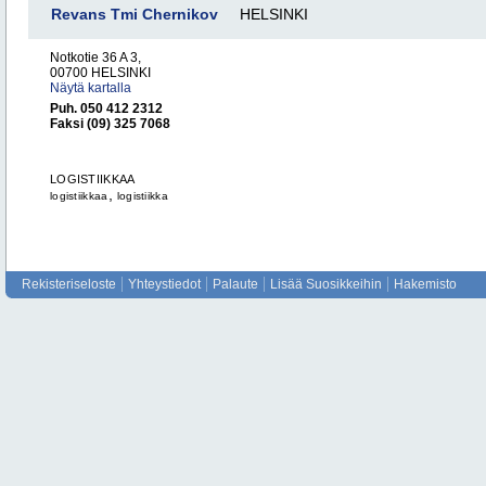
Revans Tmi Chernikov
HELSINKI
Notkotie 36 A 3,
00700 HELSINKI
Näytä kartalla
Puh. 050 412 2312
Faksi (09) 325 7068
LOGISTIIKKAA
,
logistiikkaa
logistiikka
Rekisteriseloste
Yhteystiedot
Palaute
Lisää Suosikkeihin
Hakemisto