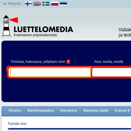
Kirjaudu
Valta
ja te
Kotimainen yrityshakemisto
Toimiala
, hakusana, yrityksen nimi
?
Alue
, kunta, osoite
Etusivu
Markkinapaikka
Hakukone
Mainosta täällä
Kunnat & 
Tulosta sivu