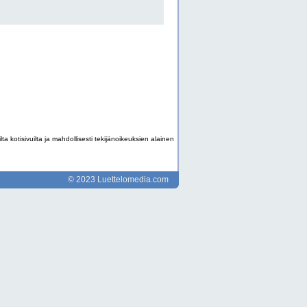
ta kotisivuilta ja mahdollisesti tekijänoikeuksien alainen
© 2023 Luettelomedia.com