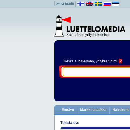
Kirjaudu
Kotimainen yrityshakemisto
Toimiala
, hakusana, yrityksen nimi
?
Etusivu
Markkinapaikka
Hakukone
Tulosta sivu