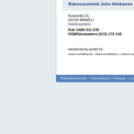
Rakennustoimi Juha Hokkanen
Kuuruntie 31
50100 MIKKELI
Näytä kartalla
Puh. 0400 431 035
GSM/Sivunumero (015) 170 145
RAKENNUSLIIKKEITÄ
,
,
rakennusliikkeitä
rakennusliikkeet
rakennus
Rekisteriseloste
Yhteystiedot
Palaute
Li