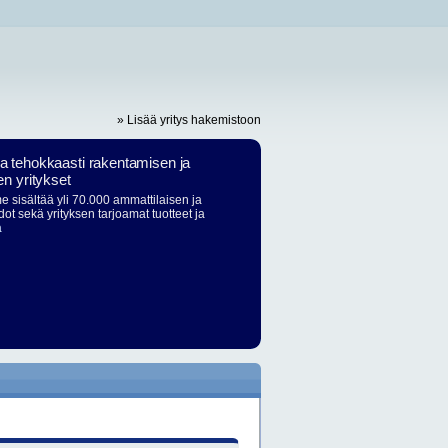
» Lisää yritys hakemistoon
ja tehokkaasti rakentamisen ja
en yritykset
 sisältää yli 70.000 ammattilaisen ja
dot sekä yrityksen tarjoamat tuotteet ja
ä