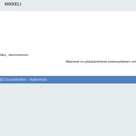
MIKKELI
,
liike
rakentaminen
Materiaali on pääsääntöisesti asiakasyrityksen omil
sää Suosikkeihin
Hakemisto