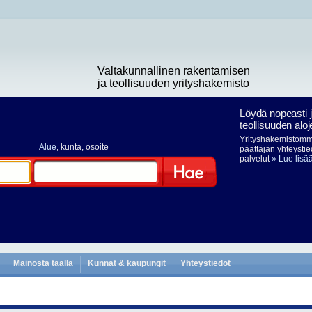
Valtakunnallinen rakentamisen
ja teollisuuden yrityshakemisto
Löydä nopeasti 
teollisuuden aloj
Yrityshakemistomme
Alue
, kunta, osoite
päättäjän yhteystie
palvelut
» Lue lisä
Hae
Mainosta täällä
Kunnat & kaupungit
Yhteystiedot