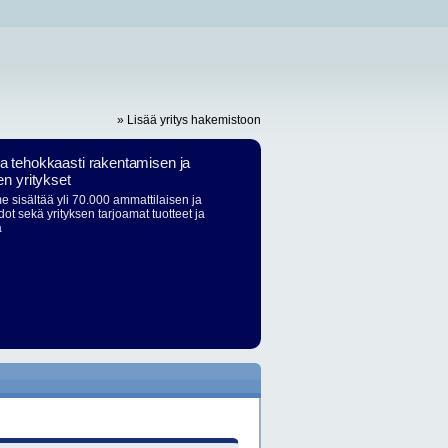
» Lisää yritys hakemistoon
ja tehokkaasti rakentamisen ja
en yritykset
 sisältää yli 70.000 ammattilaisen ja
dot sekä yrityksen tarjoamat tuotteet ja
ä