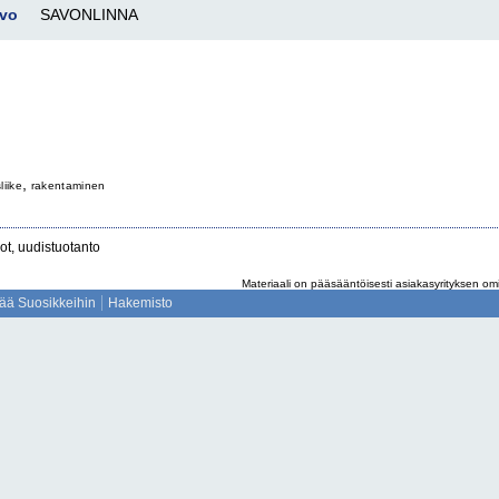
avo
SAVONLINNA
,
liike
rakentaminen
ot, uudistuotanto
Materiaali on pääsääntöisesti asiakasyrityksen omil
sää Suosikkeihin
Hakemisto