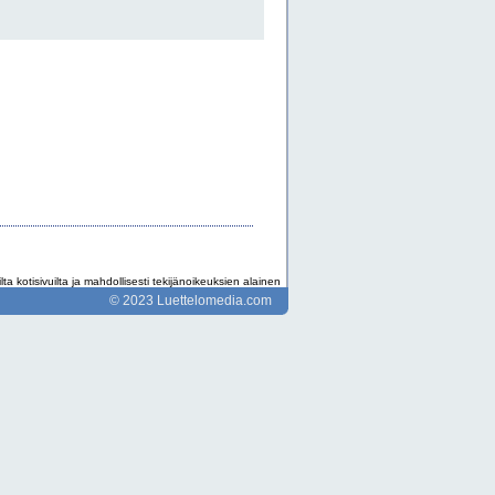
ta kotisivuilta ja mahdollisesti tekijänoikeuksien alainen
© 2023 Luettelomedia.com