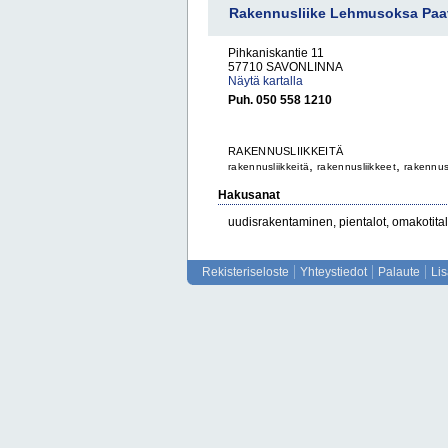
Rakennusliike Lehmusoksa Pa
Pihkaniskantie 11
57710 SAVONLINNA
Näytä kartalla
Puh. 050 558 1210
RAKENNUSLIIKKEITÄ
,
,
rakennusliikkeitä
rakennusliikkeet
rakennus
Hakusanat
uudisrakentaminen, pientalot, omakotital
Rekisteriseloste
Yhteystiedot
Palaute
Li