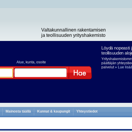
Valtakunnallinen rakentamisen
ja teollisuuden yrityshakemisto
Löydä nopeasti 
teollisuuden aloj
Yrityshakemistomme
Alue
, kunta, osoite
päättäjän yhteystie
palvelut
» Lue lisä
Hae
Mainosta täällä
Kunnat & kaupungit
Yhteystiedot