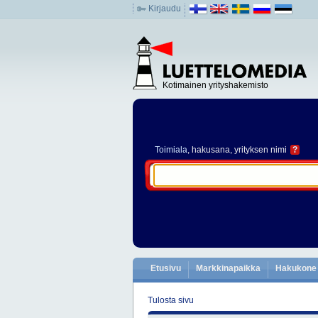
Kirjaudu
Kotimainen yrityshakemisto
Toimiala
, hakusana, yrityksen nimi
?
Etusivu
Markkinapaikka
Hakukone
Tulosta sivu