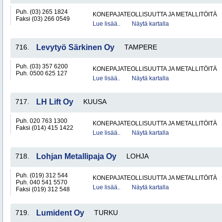
Puh. (03) 265 1824
KONEPAJATEOLLISUUTTA JA METALLITÖITÄ
Faksi (03) 266 0549
Lue lisää..
Näytä kartalla
716.
Levytyö Särkinen Oy
TAMPERE
Puh. (03) 357 6200
KONEPAJATEOLLISUUTTA JA METALLITÖITÄ
Puh. 0500 625 127
Lue lisää..
Näytä kartalla
717.
LH Lift Oy
KUUSA
Puh. 020 763 1300
KONEPAJATEOLLISUUTTA JA METALLITÖITÄ
Faksi (014) 415 1422
Lue lisää..
Näytä kartalla
718.
Lohjan Metallipaja Oy
LOHJA
Puh. (019) 312 544
KONEPAJATEOLLISUUTTA JA METALLITÖITÄ
Puh. 040 541 5570
Lue lisää..
Näytä kartalla
Faksi (019) 312 548
719.
Lumident Oy
TURKU