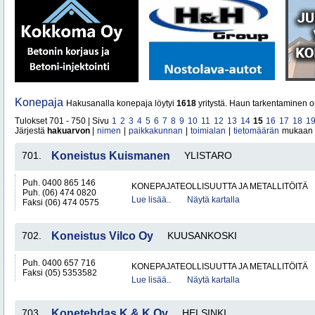
Konepaja
Hakusanalla konepaja löytyi
1618
yritystä. Haun tarkentaminen o
Tulokset 701 - 750 | Sivu
1
2
3
4
5
6
7
8
9
10
11
12
13
14
15
16
17
18
1
Järjestä
hakuarvon
|
nimen
|
paikkakunnan
|
toimialan
|
tietomäärän
mukaan
701.
Koneistus Kuismanen
YLISTARO
Puh. 0400 865 146
KONEPAJATEOLLISUUTTA JA METALLITÖITÄ
Puh. (06) 474 0820
Lue lisää..
Näytä kartalla
Faksi (06) 474 0575
702.
Koneistus Vilco Oy
KUUSANKOSKI
Puh. 0400 657 716
KONEPAJATEOLLISUUTTA JA METALLITÖITÄ
Faksi (05) 5353582
Lue lisää..
Näytä kartalla
703.
Konetehdas K & K Oy
HELSINKI