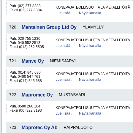
Puh. (02) 277 8383
KONEPAJATEOLLISUUTTA JA METALLITÖITÄ
Faksi (02) 277 8384
Lue lisää..
Näytä kartalla
720.
Mantsinen Group Ltd Oy
YLÄMYLLY
Puh. 020 755 1230
KONEPAJATEOLLISUUTTA JA METALLITÖITÄ
Puh. 040 552 2513
Lue lisää..
Näytä kartalla
Faksi (013) 252 5505
721.
Manve Oy
NIEMISJÄRVI
Puh. (014) 845 680
KONEPAJATEOLLISUUTTA JA METALLITÖITÄ
Puh. 0400 547 761
Lue lisää..
Näytä kartalla
Faksi (014) 845 688
722.
Mapromec Oy
MUSTASAARI
Puh. 0500 266 104
KONEPAJATEOLLISUUTTA JA METALLITÖITÄ
Faksi (06) 322 3193
Lue lisää..
Näytä kartalla
723.
Maprotec Oy Ab
RAIPPALUOTO