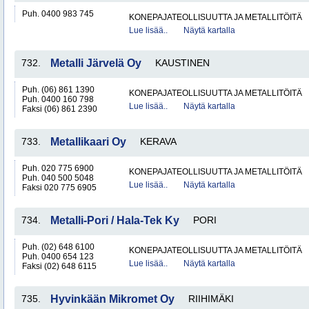
Puh. 0400 983 745
KONEPAJATEOLLISUUTTA JA METALLITÖITÄ
Lue lisää..
Näytä kartalla
732.
Metalli Järvelä Oy
KAUSTINEN
Puh. (06) 861 1390
KONEPAJATEOLLISUUTTA JA METALLITÖITÄ
Puh. 0400 160 798
Lue lisää..
Näytä kartalla
Faksi (06) 861 2390
733.
Metallikaari Oy
KERAVA
Puh. 020 775 6900
KONEPAJATEOLLISUUTTA JA METALLITÖITÄ
Puh. 040 500 5048
Lue lisää..
Näytä kartalla
Faksi 020 775 6905
734.
Metalli-Pori / Hala-Tek Ky
PORI
Puh. (02) 648 6100
KONEPAJATEOLLISUUTTA JA METALLITÖITÄ
Puh. 0400 654 123
Lue lisää..
Näytä kartalla
Faksi (02) 648 6115
735.
Hyvinkään Mikromet Oy
RIIHIMÄKI