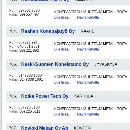
Puh. (09) 561 7530
KONEPAJATEOLLISUUTTA JA METALLITÖITÄ
Faksi (09) 557 497
Lue lisää..
Näytä kartalla
704.
Raahen Konepajatyö Oy
RAAHE
Puh. (08) 221 991
KONEPAJATEOLLISUUTTA JA METALLITÖITÄ
Puh. 040 551 2581
Lue lisää..
Näytä kartalla
Faksi (08) 221 992
705.
Keski-Suomen Koneistamo Oy
JYVÄSKYLÄ
Puh. (014) 338 1600
KONEPAJATEOLLISUUTTA JA METALLITÖITÄ
Faksi (014) 338 1601
Lue lisää..
Näytä kartalla
706.
Kotka Power Tech Oy
KARHULA
Puh. (05) 225 5100
KONEPAJATEOLLISUUTTA JA METALLITÖITÄ
Faksi (05) 225 5111
Lue lisää..
Näytä kartalla
707.
Kovjoki Mekan Oy Ab
KOVJOKI