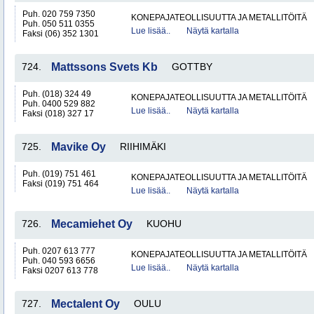
Puh. 020 759 7350
KONEPAJATEOLLISUUTTA JA METALLITÖITÄ
Puh. 050 511 0355
Lue lisää..
Näytä kartalla
Faksi (06) 352 1301
724.
Mattssons Svets Kb
GOTTBY
Puh. (018) 324 49
KONEPAJATEOLLISUUTTA JA METALLITÖITÄ
Puh. 0400 529 882
Lue lisää..
Näytä kartalla
Faksi (018) 327 17
725.
Mavike Oy
RIIHIMÄKI
Puh. (019) 751 461
KONEPAJATEOLLISUUTTA JA METALLITÖITÄ
Faksi (019) 751 464
Lue lisää..
Näytä kartalla
726.
Mecamiehet Oy
KUOHU
Puh. 0207 613 777
KONEPAJATEOLLISUUTTA JA METALLITÖITÄ
Puh. 040 593 6656
Lue lisää..
Näytä kartalla
Faksi 0207 613 778
727.
Mectalent Oy
OULU