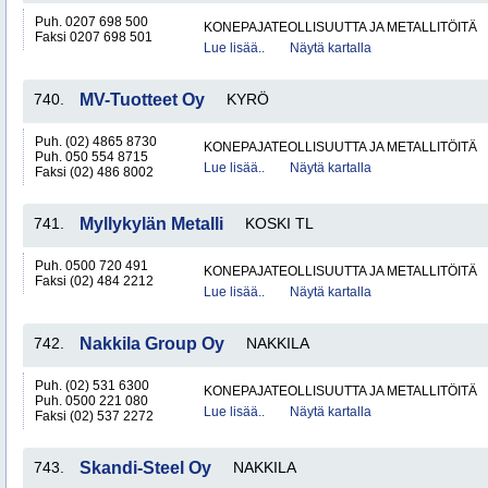
Puh. 0207 698 500
KONEPAJATEOLLISUUTTA JA METALLITÖITÄ
Faksi 0207 698 501
Lue lisää..
Näytä kartalla
740.
MV-Tuotteet Oy
KYRÖ
Puh. (02) 4865 8730
KONEPAJATEOLLISUUTTA JA METALLITÖITÄ
Puh. 050 554 8715
Lue lisää..
Näytä kartalla
Faksi (02) 486 8002
741.
Myllykylän Metalli
KOSKI TL
Puh. 0500 720 491
KONEPAJATEOLLISUUTTA JA METALLITÖITÄ
Faksi (02) 484 2212
Lue lisää..
Näytä kartalla
742.
Nakkila Group Oy
NAKKILA
Puh. (02) 531 6300
KONEPAJATEOLLISUUTTA JA METALLITÖITÄ
Puh. 0500 221 080
Lue lisää..
Näytä kartalla
Faksi (02) 537 2272
743.
Skandi-Steel Oy
NAKKILA