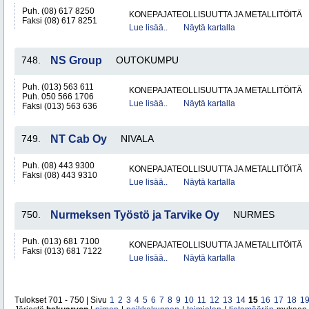
Puh. (08) 617 8250
KONEPAJATEOLLISUUTTA JA METALLITÖITÄ
Faksi (08) 617 8251
Lue lisää..
Näytä kartalla
748.
NS Group
OUTOKUMPU
Puh. (013) 563 611
KONEPAJATEOLLISUUTTA JA METALLITÖITÄ
Puh. 050 566 1706
Lue lisää..
Näytä kartalla
Faksi (013) 563 636
749.
NT Cab Oy
NIVALA
Puh. (08) 443 9300
KONEPAJATEOLLISUUTTA JA METALLITÖITÄ
Faksi (08) 443 9310
Lue lisää..
Näytä kartalla
750.
Nurmeksen Työstö ja Tarvike Oy
NURMES
Puh. (013) 681 7100
KONEPAJATEOLLISUUTTA JA METALLITÖITÄ
Faksi (013) 681 7122
Lue lisää..
Näytä kartalla
Tulokset 701 - 750 | Sivu
1
2
3
4
5
6
7
8
9
10
11
12
13
14
15
16
17
18
1