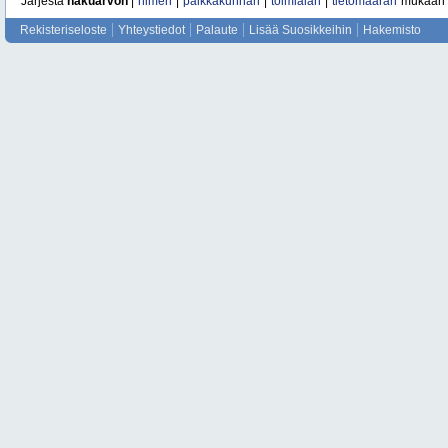
Järjestä
hakuarvon
|
nimen
|
paikkakunnan
|
toimialan
|
tietomäärän
mukaan
Rekisteriseloste
Yhteystiedot
Palaute
Lisää Suosikkeihin
Hakemisto