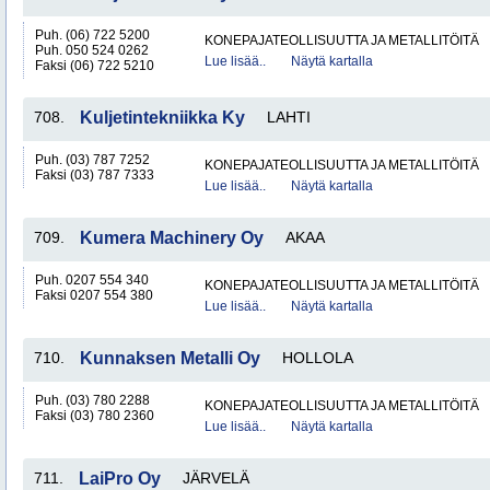
Puh. (06) 722 5200
KONEPAJATEOLLISUUTTA JA METALLITÖITÄ
Puh. 050 524 0262
Lue lisää..
Näytä kartalla
Faksi (06) 722 5210
708.
Kuljetintekniikka Ky
LAHTI
Puh. (03) 787 7252
KONEPAJATEOLLISUUTTA JA METALLITÖITÄ
Faksi (03) 787 7333
Lue lisää..
Näytä kartalla
709.
Kumera Machinery Oy
AKAA
Puh. 0207 554 340
KONEPAJATEOLLISUUTTA JA METALLITÖITÄ
Faksi 0207 554 380
Lue lisää..
Näytä kartalla
710.
Kunnaksen Metalli Oy
HOLLOLA
Puh. (03) 780 2288
KONEPAJATEOLLISUUTTA JA METALLITÖITÄ
Faksi (03) 780 2360
Lue lisää..
Näytä kartalla
711.
LaiPro Oy
JÄRVELÄ