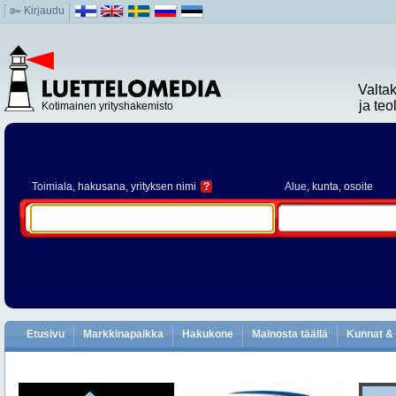
Kirjaudu
Valta
ja te
Kotimainen yrityshakemisto
Toimiala
, hakusana, yrityksen nimi
?
Alue
, kunta, osoite
Etusivu
Markkinapaikka
Hakukone
Mainosta täällä
Kunnat & 