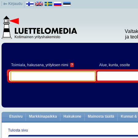
Kirjaudu
Valta
ja te
Kotimainen yrityshakemisto
Toimiala
, hakusana, yrityksen nimi
?
Alue
, kunta, osoite
Etusivu
Markkinapaikka
Hakukone
Mainosta täällä
Kunnat & 
Tulosta sivu