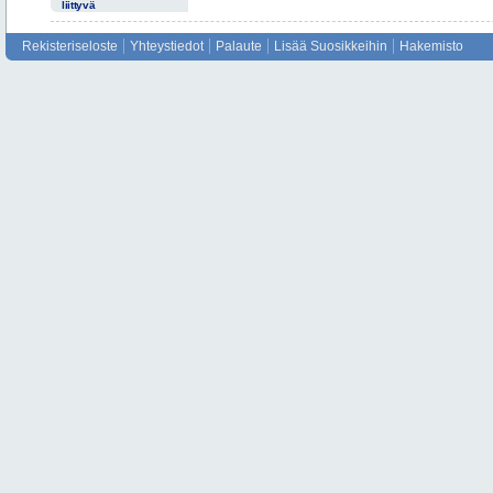
liittyvä
Rekisteriseloste
Yhteystiedot
Palaute
Lisää Suosikkeihin
Hakemisto