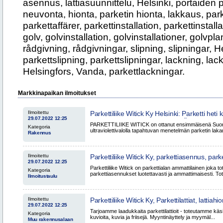
asennus, lattiasuunnittelu, Helsinki, portaiden 
neuvonta, hionta, parketin hionta, lakkaus, park
parkettaffärer, parkettinstallation, parkettinstalla
golv, golvinstallation, golvinstallationer, golvpl
rådgivning, rådgivningar, slipning, slipningar, H
parkettslipning, parkettslipningar, lackning, lac
Helsingfors, Vanda, parkettlackningar.
Markkinapaikan ilmoitukset
Ilmoitettu
Parkettiliike Witick Ky Helsinki: Parketti het
29.07.2022 12:25
jälkeen PALLMANN X-LIGHT JÄRJESTELMÄ
PARKETTILIIKE WITICK on ottanut ensimmäisenä Suom
Kategoria
ultraviolettivalolla tapahtuvan menetelmän parketin laka
Rakennus
Ilmoitettu
Parkettiliike Witick Ky, parkettiasennus, parketit
29.07.2022 12:25
asennus, lattiasuunnittelu, Vantaa, Helsinki
Parkettiliike Witick on parkettialan ammattilainen joka to
Kategoria
parkettiasennukset luotettavasti ja ammattimaisesti. To
Ilmoitustaulu
Ilmoitettu
Parkettiliike Witick Ky, Parkettilattiat, lattiah
29.07.2022 12:25
pinnoitus, parketti-erikoistyöt, lattiatyöt, Van
Tarjoamme laadukkaita parkettilattioit - toteutamme käsit
Kategoria
kuvioita, kuvia ja friisejä. Myyntinäyttely ja myymäl...
Muu rakennusalaan