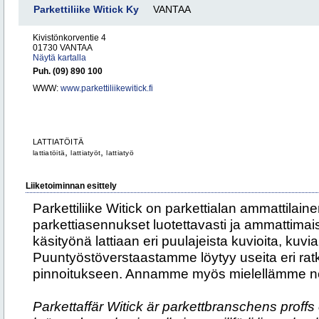
Parkettiliike Witick Ky
VANTAA
Kivistönkorventie 4
01730 VANTAA
Näytä kartalla
Puh. (09) 890 100
WWW:
www.parkettiliikewitick.fi
LATTIATÖITÄ
,
,
lattiatöitä
lattiatyöt
lattiatyö
Liiketoiminnan esittely
Parkettiliike Witick on parkettialan ammattilaine
parkettiasennukset luotettavasti ja ammattima
käsityönä lattiaan eri puulajeista kuvioita, kuvia j
Puuntyöstöverstaastamme löytyy useita eri ratk
pinnoitukseen. Annamme myös mielellämme neu
Parkettaffär Witick är parkettbranschens proffs 