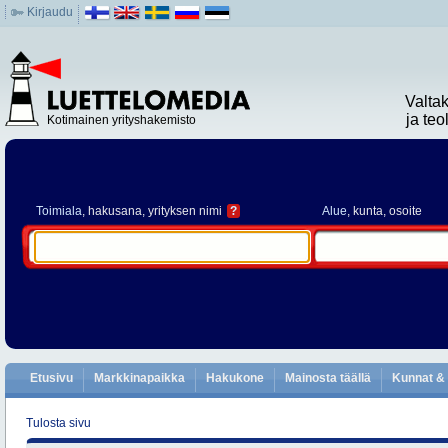
Kirjaudu
Valta
ja te
Kotimainen yrityshakemisto
Toimiala
, hakusana, yrityksen nimi
?
Alue
, kunta, osoite
Etusivu
Markkinapaikka
Hakukone
Mainosta täällä
Kunnat & 
Tulosta sivu