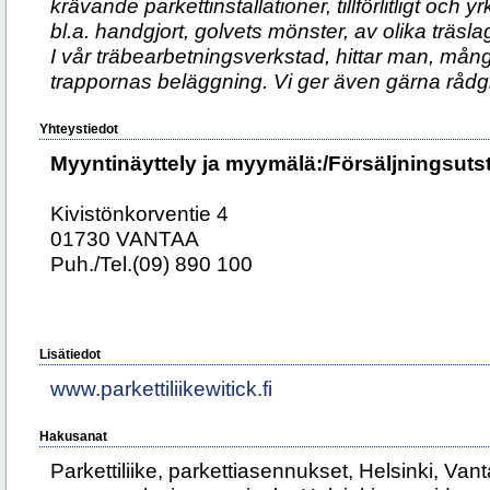
krävande parkettinstallationer, tillförlitligt och 
bl.a. handgjort, golvets mönster, av olika träslag
I vår träbearbetningsverkstad, hittar man, många 
trappornas beläggning. Vi ger även gärna rådgi
Yhteystiedot
Myyntinäyttely ja myymälä:/Försäljningsutst
Kivistönkorventie 4
01730 VANTAA
Puh./Tel.(09) 890 100
Lisätiedot
www.parkettiliikewitick.fi
Hakusanat
Parkettiliike, parkettiasennukset, Helsinki, Vantaa,