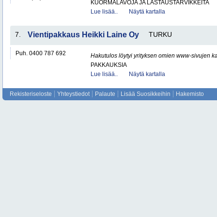
KUORMALAVOJA JA LASTAUSTARVIKKEITA
Lue lisää..
Näytä kartalla
7.
Vientipakkaus Heikki Laine Oy
TURKU
Puh. 0400 787 692
Hakutulos löytyi yrityksen omien www-sivujen ka
PAKKAUKSIA
Lue lisää..
Näytä kartalla
Rekisteriseloste
Yhteystiedot
Palaute
Lisää Suosikkeihin
Hakemisto