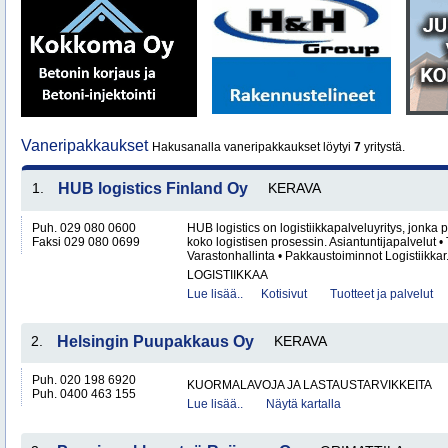
Vaneripakkaukset
Hakusanalla vaneripakkaukset löytyi
7
yritystä.
1.
HUB logistics Finland Oy
KERAVA
Puh. 029 080 0600
HUB logistics on logistiikkapalveluyritys, jonka p
Faksi 029 080 0699
koko logistisen prosessin. Asiantuntijapalvelut 
Varastonhallinta • Pakkaustoiminnot Logistiikkar.
LOGISTIIKKAA
Lue lisää..
Kotisivut
Tuotteet ja palvelut
2.
Helsingin Puupakkaus Oy
KERAVA
Puh. 020 198 6920
KUORMALAVOJA JA LASTAUSTARVIKKEITA
Puh. 0400 463 155
Lue lisää..
Näytä kartalla