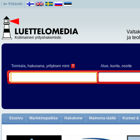
Kirjaudu
Valta
ja te
Kotimainen yrityshakemisto
Toimiala
, hakusana, yrityksen nimi
?
Alue
, kunta, osoite
Etusivu
Markkinapaikka
Hakukone
Mainosta täällä
Kunnat & 