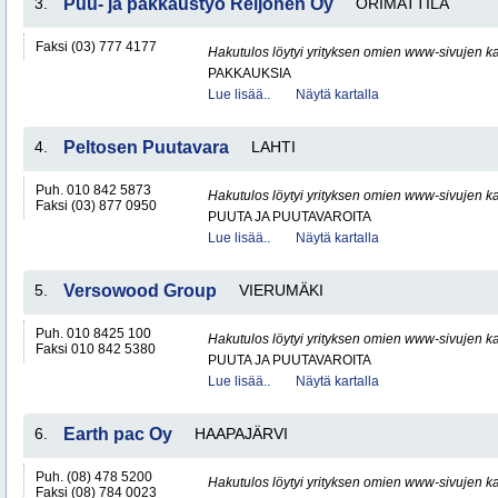
3.
Puu- ja pakkaustyö Reijonen Oy
ORIMATTILA
Faksi (03) 777 4177
Hakutulos löytyi yrityksen omien www-sivujen ka
PAKKAUKSIA
Lue lisää..
Näytä kartalla
4.
Peltosen Puutavara
LAHTI
Puh. 010 842 5873
Hakutulos löytyi yrityksen omien www-sivujen ka
Faksi (03) 877 0950
PUUTA JA PUUTAVAROITA
Lue lisää..
Näytä kartalla
5.
Versowood Group
VIERUMÄKI
Puh. 010 8425 100
Hakutulos löytyi yrityksen omien www-sivujen ka
Faksi 010 842 5380
PUUTA JA PUUTAVAROITA
Lue lisää..
Näytä kartalla
6.
Earth pac Oy
HAAPAJÄRVI
Puh. (08) 478 5200
Hakutulos löytyi yrityksen omien www-sivujen ka
Faksi (08) 784 0023