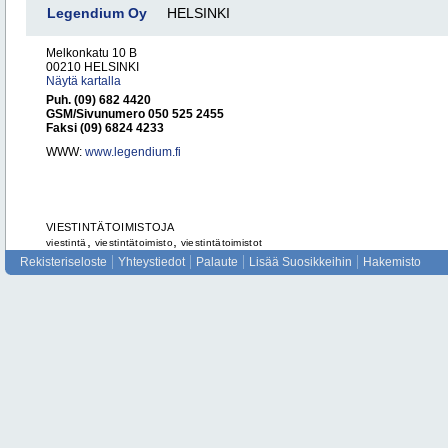
Legendium Oy
HELSINKI
Melkonkatu 10 B
00210 HELSINKI
Näytä kartalla
Puh. (09) 682 4420
GSM/Sivunumero 050 525 2455
Faksi (09) 6824 4233
WWW:
www.legendium.fi
VIESTINTÄTOIMISTOJA
,
,
viestintä
viestintätoimisto
viestintätoimistot
Rekisteriseloste
Yhteystiedot
Palaute
Lisää Suosikkeihin
Hakemisto