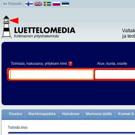
Kirjaudu
Valta
ja te
Kotimainen yrityshakemisto
Toimiala
, hakusana, yrityksen nimi
?
Alue
, kunta, osoite
Etusivu
Markkinapaikka
Hakukone
Mainosta täällä
Kunnat & 
Tulosta sivu