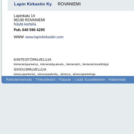
Lapin Kirkastin Ky
ROVANIEMI
Lapinkatu 14
96190 ROVANIEMI
Näytä kartalla
Puh. 040 596 4295
WWW:
www.lapinkirkastin.com
KIINTEISTÖPALVELUJA
,
,
,
kiinteistöpalvelut
kiinteistöpalvelu
kiinteistöt
kiinteistönvälittäjä
SIIVOUSPALVELUJA
,
,
,
siivouspalvelut
siivouspalvelu
siivous
siivouspalveluja
Rekisteriseloste
Yhteystiedot
Palaute
Lisää Suosikkeihin
Hakemisto