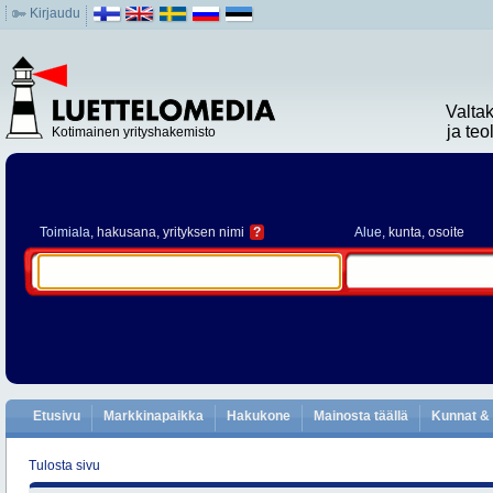
Kirjaudu
Valta
ja te
Kotimainen yrityshakemisto
Toimiala
, hakusana, yrityksen nimi
?
Alue
, kunta, osoite
Etusivu
Markkinapaikka
Hakukone
Mainosta täällä
Kunnat & 
Tulosta sivu