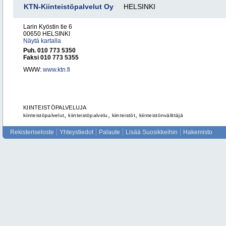
KTN-Kiinteistöpalvelut Oy
HELSINKI
Larin Kyöstin tie 6
00650 HELSINKI
Näytä kartalla
Puh. 010 773 5350
Faksi 010 773 5355
WWW:
www.ktn.fi
KIINTEISTÖPALVELUJA
,
,
,
kiinteistöpalvelut
kiinteistöpalvelu
kiinteistöt
kiinteistönvälittäjä
Rekisteriseloste
Yhteystiedot
Palaute
Lisää Suosikkeihin
Hakemisto