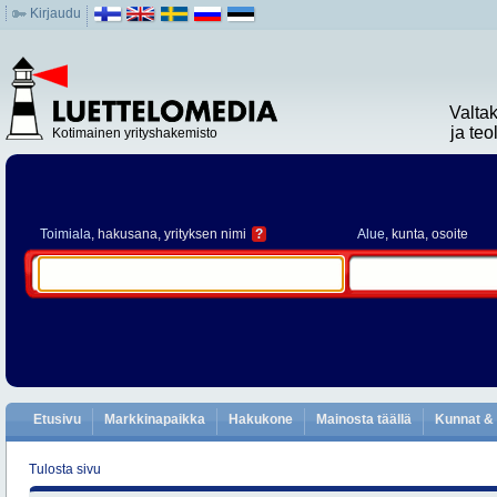
Kirjaudu
Valta
ja te
Kotimainen yrityshakemisto
Toimiala
, hakusana, yrityksen nimi
?
Alue
, kunta, osoite
Etusivu
Markkinapaikka
Hakukone
Mainosta täällä
Kunnat & 
Tulosta sivu