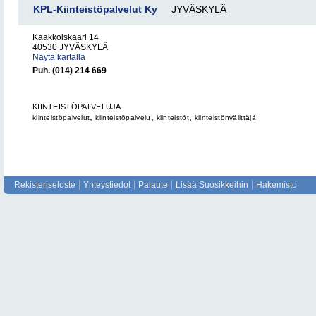
KPL-Kiinteistöpalvelut Ky
JYVÄSKYLÄ
Kaakkoiskaari 14
40530 JYVÄSKYLÄ
Näytä kartalla
Puh. (014) 214 669
KIINTEISTÖPALVELUJA
,
,
,
kiinteistöpalvelut
kiinteistöpalvelu
kiinteistöt
kiinteistönvälittäjä
Rekisteriseloste
Yhteystiedot
Palaute
Lisää Suosikkeihin
Hakemisto