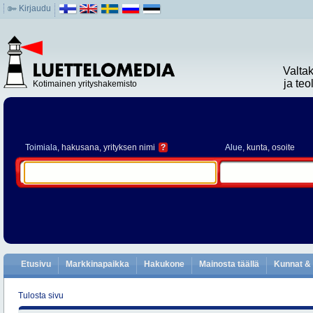
Kirjaudu
Valta
ja te
Kotimainen yrityshakemisto
Toimiala
, hakusana, yrityksen nimi
?
Alue
, kunta, osoite
Etusivu
Markkinapaikka
Hakukone
Mainosta täällä
Kunnat & 
Tulosta sivu