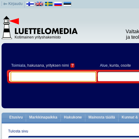
Kirjaudu
Valta
ja te
Kotimainen yrityshakemisto
Toimiala
, hakusana, yrityksen nimi
?
Alue
, kunta, osoite
Etusivu
Markkinapaikka
Hakukone
Mainosta täällä
Kunnat & 
Tulosta sivu