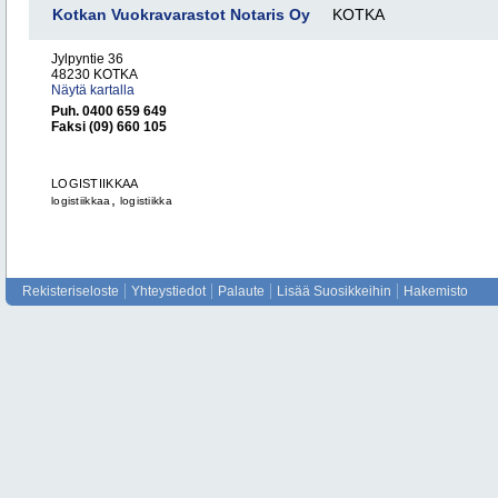
Kotkan Vuokravarastot Notaris Oy
KOTKA
Jylpyntie 36
48230 KOTKA
Näytä kartalla
Puh. 0400 659 649
Faksi (09) 660 105
LOGISTIIKKAA
,
logistiikkaa
logistiikka
Rekisteriseloste
Yhteystiedot
Palaute
Lisää Suosikkeihin
Hakemisto