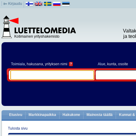
Kirjaudu
Valta
ja te
Kotimainen yrityshakemisto
Toimiala
, hakusana, yrityksen nimi
?
Alue
, kunta, osoite
Etusivu
Markkinapaikka
Hakukone
Mainosta täällä
Kunnat & 
Tulosta sivu