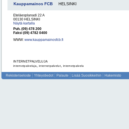
Kauppamainos FCB
HELSINKI
Eteläesplanadi 22 A
00130 HELSINKI
Näytä kartalla
Puh. (09) 478 200
Faksi (09) 4782 0400
WWW:
www.kauppamainosfcb.fi
INTERNETPALVELUJA
,
,
internetpalveluja
internetpalvelut
internetpalvelu
Rekisteriseloste
Yhteystiedot
Palaute
Lisää Suosikkeihin
Hakemisto