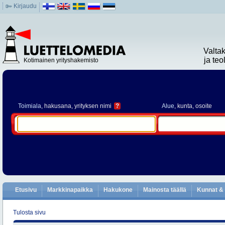
Kirjaudu
Valta
ja te
Kotimainen yrityshakemisto
Toimiala
, hakusana, yrityksen nimi
?
Alue
, kunta, osoite
Etusivu
Markkinapaikka
Hakukone
Mainosta täällä
Kunnat & 
Tulosta sivu