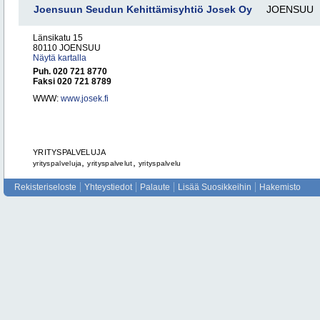
Joensuun Seudun Kehittämisyhtiö Josek Oy
JOENSUU
Länsikatu 15
80110 JOENSUU
Näytä kartalla
Puh. 020 721 8770
Faksi 020 721 8789
WWW:
www.josek.fi
YRITYSPALVELUJA
,
,
yrityspalveluja
yrityspalvelut
yrityspalvelu
Rekisteriseloste
Yhteystiedot
Palaute
Lisää Suosikkeihin
Hakemisto