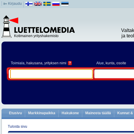
Kirjaudu
Valta
ja te
Kotimainen yrityshakemisto
Toimiala
, hakusana, yrityksen nimi
?
Alue
, kunta, osoite
Etusivu
Markkinapaikka
Hakukone
Mainosta täällä
Kunnat & 
Tulosta sivu