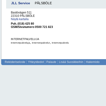
JLL Service
PÅLSBÖLE
Bastövägen 511
22310 PÅLSBÖLE
Näytä kartalla
Puh. (018) 425 80
GSM/Sivunumero 0500 721 823
INTERNETPALVELUJA
,
,
internetpalveluja
internetpalvelut
internetpalvelu
Rekisteriseloste
Yhteystiedot
Palaute
Lisää Suosikkeihin
Hakemisto