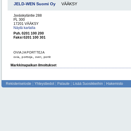
JELD-WEN Suomi Oy
VÄÄKSY
Jyväskyläntie 288
PL 300
17201 VÄÄKSY
Näytä kartalla
Puh. 0201 100 200
Faksi 0201 100 301
OVIA JA PORTTEJA
,
,
,
ovia
portteja
ovet
portit
Markkinapaikan ilmoitukset
Rekisteriseloste
Yhteystiedot
Palaute
Lisää Suosikkeihin
Hakemisto