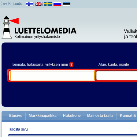
Kirjaudu
Valta
ja te
Kotimainen yrityshakemisto
Toimiala
, hakusana, yrityksen nimi
?
Alue
, kunta, osoite
Etusivu
Markkinapaikka
Hakukone
Mainosta täällä
Kunnat & 
Tulosta sivu