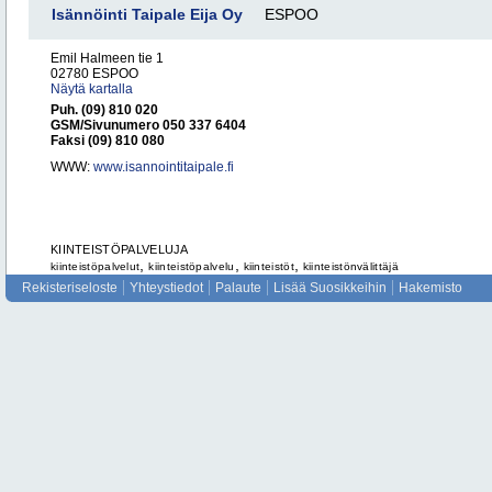
Isännöinti Taipale Eija Oy
ESPOO
Emil Halmeen tie 1
02780 ESPOO
Näytä kartalla
Puh. (09) 810 020
GSM/Sivunumero 050 337 6404
Faksi (09) 810 080
WWW:
www.isannointitaipale.fi
KIINTEISTÖPALVELUJA
,
,
,
kiinteistöpalvelut
kiinteistöpalvelu
kiinteistöt
kiinteistönvälittäjä
Rekisteriseloste
Yhteystiedot
Palaute
Lisää Suosikkeihin
Hakemisto