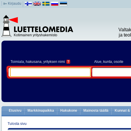
Kirjaudu
Valta
ja te
Kotimainen yrityshakemisto
Toimiala
, hakusana, yrityksen nimi
?
Alue
, kunta, osoite
Etusivu
Markkinapaikka
Hakukone
Mainosta täällä
Kunnat & 
Tulosta sivu