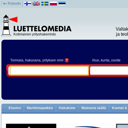
Kirjaudu
Valta
ja te
Kotimainen yrityshakemisto
Toimiala
, hakusana, yrityksen nimi
?
Alue
, kunta, osoite
Etusivu
Markkinapaikka
Hakukone
Mainosta täällä
Kunnat & 