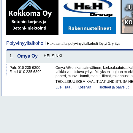
Polyvinyylialkoholi
Hakusanalla polyvinyylialkoholi löytyi
1
. yritys
1.
Omya Oy
HELSINKI
Puh. 010 235 6300
Omya AG on kansainvälinen, korkealaatuista ka
Faksi 010 235 6399
talkkia valmistava yritys. Yrityksen laajaan mar
paperi, muovit, kumit, maalit, liimat, rakennustuo
TEOLLISUUSKEMIKAALIT JA PUHDISTUSAIN
Lue lisää..
Kotisivut
Tuotteet ja palvelut