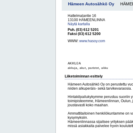
Hämeen Autosähkö Oy
HÄME
Hattelmalantie 16
13100 HÄMEENLINNA
Näytä kartalla
Puh. (03) 612 5201
Faksi (03) 612 5200
WWW:
www.hasoy.com
AKKUJA
,
,
,
akkuja
akut
paristot
akku
Liiketoiminnan esittely
Hämeen Autosähkö Oy on perustettu vuo
niiden alkuperäis- sekä tarvikevaraosia.
Hintakilpailukykymme perustuu suoriin 
toimipisteemme, Hämeenlinnan, Oulun, ja 
joustavasti koko maahan.
Ammattitaitoinen henkilökuntamme on va
kysymyksiin.
Hämeenlinnassa sijaitsee yrityksen pääk
missä asiakkaita palvelee hyvin koulutet