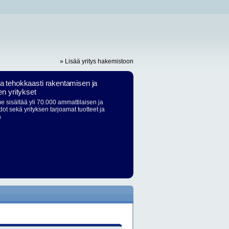
» Lisää yritys hakemistoon
ja tehokkaasti rakentamisen ja
en yritykset
 sisältää yli 70.000 ammattilaisen ja
dot sekä yrityksen tarjoamat tuotteet ja
ä