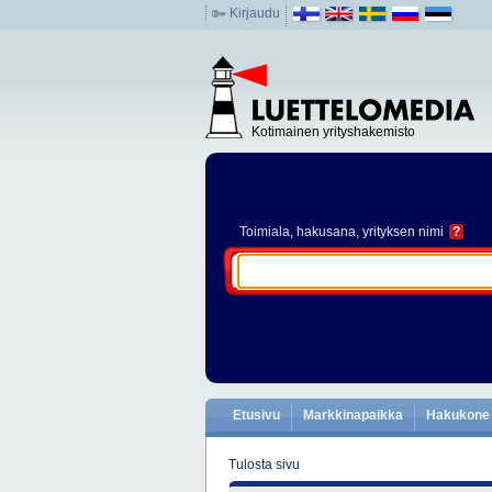
Kirjaudu
Kotimainen yrityshakemisto
Toimiala
, hakusana, yrityksen nimi
?
Etusivu
Markkinapaikka
Hakukone
Tulosta sivu