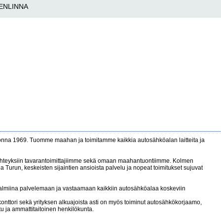
ENLINNA
nna 1969. Tuomme maahan ja toimitamme kaikkia autosähköalan laitteita ja
yhteyksiin tavarantoimittajiimme sekä omaan maahantuontiimme. Kolmen
Turun, keskeisten sijaintien ansioista palvelu ja nopeat toimitukset sujuvat
lmiina palvelemaan ja vastaamaan kaikkiin autosähköalaa koskeviin
onttori sekä yrityksen alkuajoista asti on myös toiminut autosähkökorjaamo,
tu ja ammattitaitoinen henkilökunta.