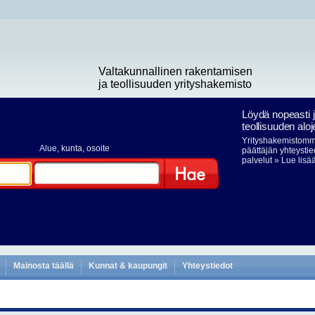
Valtakunnallinen rakentamisen
ja teollisuuden yrityshakemisto
Löydä nopeasti 
teollisuuden aloj
Yrityshakemistomme
Alue
, kunta, osoite
päättäjän yhteystie
palvelut
» Lue lisä
Hae
Mainosta täällä
Kunnat & kaupungit
Yhteystiedot