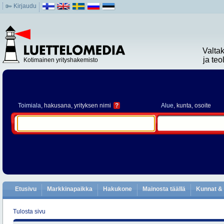
Kirjaudu
Valta
ja te
Kotimainen yrityshakemisto
Toimiala
, hakusana, yrityksen nimi
?
Alue
, kunta, osoite
Etusivu
Markkinapaikka
Hakukone
Mainosta täällä
Kunnat & 
Tulosta sivu