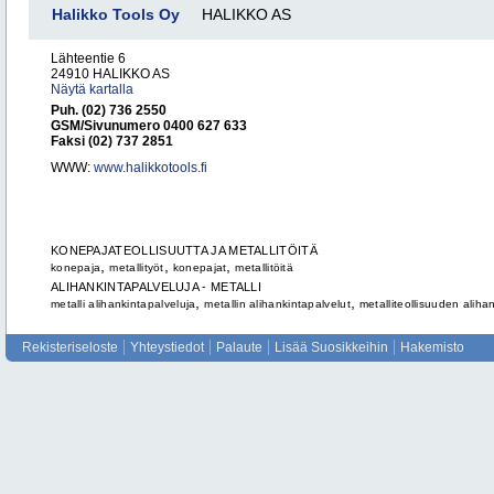
Halikko Tools Oy
HALIKKO AS
Lähteentie 6
24910 HALIKKO AS
Näytä kartalla
Puh. (02) 736 2550
GSM/Sivunumero 0400 627 633
Faksi (02) 737 2851
WWW:
www.halikkotools.fi
KONEPAJATEOLLISUUTTA JA METALLITÖITÄ
,
,
,
konepaja
metallityöt
konepajat
metallitöitä
ALIHANKINTAPALVELUJA - METALLI
,
,
metalli alihankintapalveluja
metallin alihankintapalvelut
metalliteollisuuden aliha
Rekisteriseloste
Yhteystiedot
Palaute
Lisää Suosikkeihin
Hakemisto