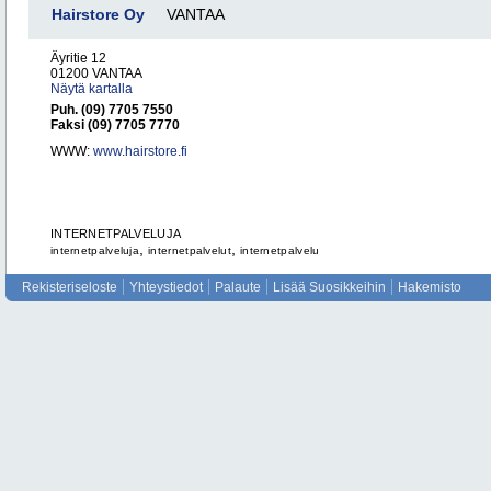
Hairstore Oy
VANTAA
Äyritie 12
01200 VANTAA
Näytä kartalla
Puh. (09) 7705 7550
Faksi (09) 7705 7770
WWW:
www.hairstore.fi
INTERNETPALVELUJA
,
,
internetpalveluja
internetpalvelut
internetpalvelu
Rekisteriseloste
Yhteystiedot
Palaute
Lisää Suosikkeihin
Hakemisto