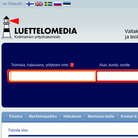
Kirjaudu
Valta
ja te
Kotimainen yrityshakemisto
Toimiala
, hakusana, yrityksen nimi
?
Alue
, kunta, osoite
Etusivu
Markkinapaikka
Hakukone
Mainosta täällä
Kunnat & 
Tulosta sivu