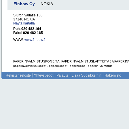
Finbow Oy
NOKIA
Siuron valtatie 158
37140 NOKIA
Näytä kartalla
Puh. 020 482 164
Faksi 020 482 165
WWW:
www.finbow.fi
PAPERINVALMISTUSKONEITA, PAPERINVALMISTUSLAITTEITA JA PAPERIN
,
,
,
paperinvalmistuskoneet
paperikoneet
paperikone
paperin valmistus
Rekisteriseloste
Yhteystiedot
Palaute
Lisää Suosikkeihin
Hakemisto