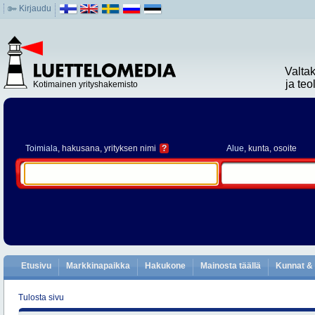
Kirjaudu
Valta
ja te
Kotimainen yrityshakemisto
Toimiala
, hakusana, yrityksen nimi
?
Alue
, kunta, osoite
Etusivu
Markkinapaikka
Hakukone
Mainosta täällä
Kunnat & 
Tulosta sivu