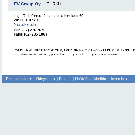
EV Group Oy
TURKU
High Tech Centre 2, Lemminkäisenkatu 50
20520 TURKU
Näytä kartalla
Puh. (02) 276 7670
Faksi (02) 235 1863
PAPERINVALMISTUSKONEITA, PAPERINVALMISTUSLAITTEITA JA PAPERIN
,
,
,
paperinvalmistuskoneet
paperikoneet
paperikone
paperin valmistus
Rekisteriseloste
Yhteystiedot
Palaute
Lisää Suosikkeihin
Hakemisto