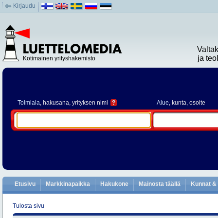
Kirjaudu
Valta
ja te
Kotimainen yrityshakemisto
Toimiala
, hakusana, yrityksen nimi
?
Alue
, kunta, osoite
Etusivu
Markkinapaikka
Hakukone
Mainosta täällä
Kunnat & 
Tulosta sivu