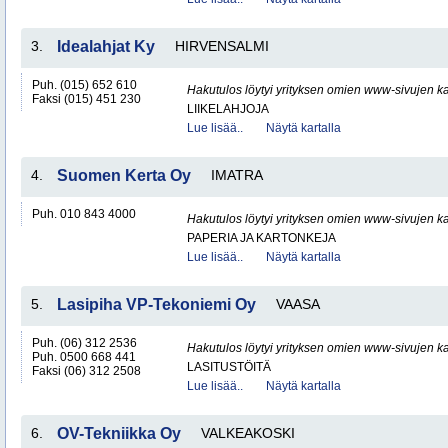
3.
Idealahjat Ky
HIRVENSALMI
Puh. (015) 652 610
Hakutulos löytyi yrityksen omien www-sivujen ka
Faksi (015) 451 230
LIIKELAHJOJA
Lue lisää..
Näytä kartalla
4.
Suomen Kerta Oy
IMATRA
Puh. 010 843 4000
Hakutulos löytyi yrityksen omien www-sivujen ka
PAPERIA JA KARTONKEJA
Lue lisää..
Näytä kartalla
5.
Lasipiha VP-Tekoniemi Oy
VAASA
Puh. (06) 312 2536
Hakutulos löytyi yrityksen omien www-sivujen ka
Puh. 0500 668 441
LASITUSTÖITÄ
Faksi (06) 312 2508
Lue lisää..
Näytä kartalla
6.
OV-Tekniikka Oy
VALKEAKOSKI