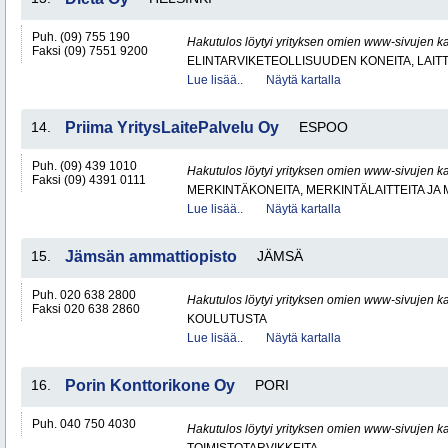
Puh. (09) 755 190
Hakutulos löytyi yrityksen omien www-sivujen ka
Faksi (09) 7551 9200
ELINTARVIKETEOLLISUUDEN KONEITA, LAITTE
Lue lisää..
Näytä kartalla
14.
Priima YritysLaitePalvelu Oy
ESPOO
Puh. (09) 439 1010
Hakutulos löytyi yrityksen omien www-sivujen ka
Faksi (09) 4391 0111
MERKINTÄKONEITA, MERKINTÄLAITTEITA JA
Lue lisää..
Näytä kartalla
15.
Jämsän ammattiopisto
JÄMSÄ
Puh. 020 638 2800
Hakutulos löytyi yrityksen omien www-sivujen ka
Faksi 020 638 2860
KOULUTUSTA
Lue lisää..
Näytä kartalla
16.
Porin Konttorikone Oy
PORI
Puh. 040 750 4030
Hakutulos löytyi yrityksen omien www-sivujen ka