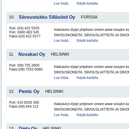
Lue lisää..
Näytä kartalla
10.
Siivoustukku Silläsiisti Oy
FORSSA
Puh. (03) 422 5555
Hakutulos löytyi yrityksen omien www-sivujen ka
Puh. 0400 483 545
SIIVOUSKONEITA, SIIVOUSLAITTEITA JA SIIV
Faksi (03) 422 5577
Lue lisää..
Näytä kartalla
11.
Novakari Oy
HELSINKI
Puh. (09) 755 2600
Hakutulos löytyi yrityksen omien www-sivujen ka
Faksi (09) 7552 6060
SIIVOUSKONEITA, SIIVOUSLAITTEITA JA SIIV
Lue lisää..
Näytä kartalla
12.
Pemic Oy
HELSINKI
Puh. 010 8200 300
Hakutulos löytyi yrityksen omien www-sivujen ka
Faksi (09) 444 113
SIIVOUSKONEITA, SIIVOUSLAITTEITA JA SIIV
Lue lisää..
Näytä kartalla
13.
Dieta Oy
HELSINKI