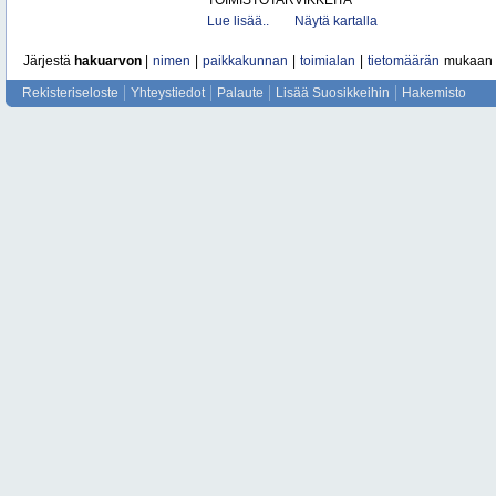
TOIMISTOTARVIKKEITA
Lue lisää..
Näytä kartalla
Järjestä
hakuarvon
|
nimen
|
paikkakunnan
|
toimialan
|
tietomäärän
mukaan
Rekisteriseloste
Yhteystiedot
Palaute
Lisää Suosikkeihin
Hakemisto