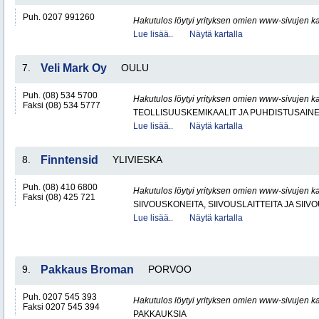
Puh. 0207 991260
Hakutulos löytyi yrityksen omien www-sivujen ka
Lue lisää..
Näytä kartalla
7.
Veli Mark Oy
OULU
Puh. (08) 534 5700
Hakutulos löytyi yrityksen omien www-sivujen ka
Faksi (08) 534 5777
TEOLLISUUSKEMIKAALIT JA PUHDISTUSAIN
Lue lisää..
Näytä kartalla
8.
Finntensid
YLIVIESKA
Puh. (08) 410 6800
Hakutulos löytyi yrityksen omien www-sivujen ka
Faksi (08) 425 721
SIIVOUSKONEITA, SIIVOUSLAITTEITA JA SIIV
Lue lisää..
Näytä kartalla
9.
Pakkaus Broman
PORVOO
Puh. 0207 545 393
Hakutulos löytyi yrityksen omien www-sivujen ka
Faksi 0207 545 394
PAKKAUKSIA