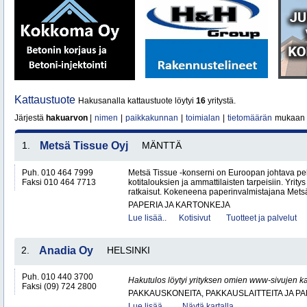
Kattaustuote
Hakusanalla kattaustuote löytyi
16
yritystä.
Järjestä
hakuarvon
|
nimen
|
paikkakunnan
|
toimialan
|
tietomäärän
mukaan
1.
Metsä Tissue Oyj
MÄNTTÄ
Puh. 010 464 7999
Metsä Tissue -konserni on Euroopan johtava pe
Faksi 010 464 7713
kotitalouksien ja ammattilaisten tarpeisiin. Yritys
ratkaisut. Kokeneena paperinvalmistajana Metsä
PAPERIA JA KARTONKEJA
Lue lisää..
Kotisivut
Tuotteet ja palvelut
2.
Anadia Oy
HELSINKI
Puh. 010 440 3700
Hakutulos löytyi yrityksen omien www-sivujen ka
Faksi (09) 724 2800
PAKKAUSKONEITA, PAKKAUSLAITTEITA JA P
Lue lisää..
Näytä kartalla