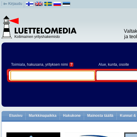
Kirjaudu
Valta
ja te
Kotimainen yrityshakemisto
Toimiala
, hakusana, yrityksen nimi
?
Alue
, kunta, osoite
Etusivu
Markkinapaikka
Hakukone
Mainosta täällä
Kunnat & 