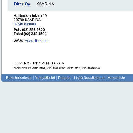
Diter Oy
KAARINA
Hallimestarinkatu 19
20780 KAARINA
Näytä kartalla
Puh. (02) 253 9800
Faksi (02) 238 4504
WWW:
www.diter.com
ELEKTRONIIKKALAITTEISTOJA
,
,
elektroniikkalaitteistot
elektroniikan laitteistot
elektroniikka
Rekisteriseloste
Yhteystiedot
Palaute
Lisää Suosikkeihin
Hakemisto