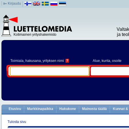
Kirjaudu
Valta
ja te
Kotimainen yrityshakemisto
Toimiala
, hakusana, yrityksen nimi
?
Alue
, kunta, osoite
Etusivu
Markkinapaikka
Hakukone
Mainosta täällä
Kunnat & 
Tulosta sivu