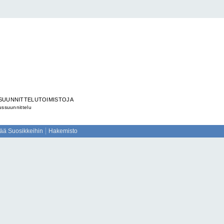
SSUUNNITTELUTOIMISTOJA
ussuunnittelu
sää Suosikkeihin
Hakemisto