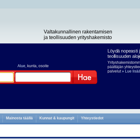
Valtakunnallinen rakentamisen
ja teollisuuden yrityshakemisto
Löydä nopeasti 
teollisuuden aloj
Yrityshakemistomme
Alue
, kunta, osoite
päättäjän yhteystie
palvelut
» Lue lisä
Hae
Mainosta täällä
Kunnat & kaupungit
Yhteystiedot