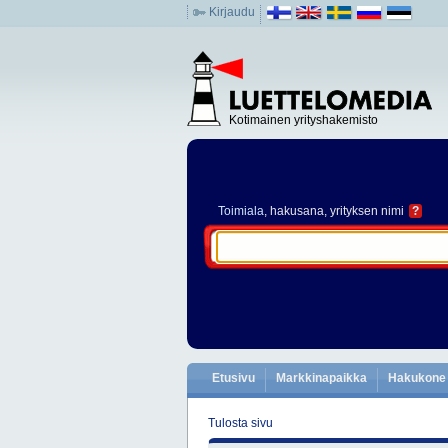
Kirjaudu
Kotimainen yrityshakemisto
Toimiala
, hakusana, yrityksen nimi
?
Etusivu
Markkinapaikka
Hakukone
Tulosta sivu