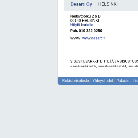
Desarc Oy
HELSINKI
Neitsytpolku 2 b D
00140 HELSINKI
Näytä kartalla
Puh. 010 322 0250
WWW:
www.desarc.fi
SISUSTUSARKKITEHTEJÄ JA SISUSTU
,
,
sisustusarkkitehti
sisustusarkkitehdit
sisust
Rekisteriseloste
Yhteystiedot
Palaute
Li