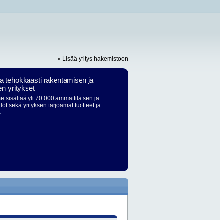
» Lisää yritys hakemistoon
ja tehokkaasti rakentamisen ja
en yritykset
 sisältää yli 70.000 ammattilaisen ja
dot sekä yrityksen tarjoamat tuotteet ja
ä