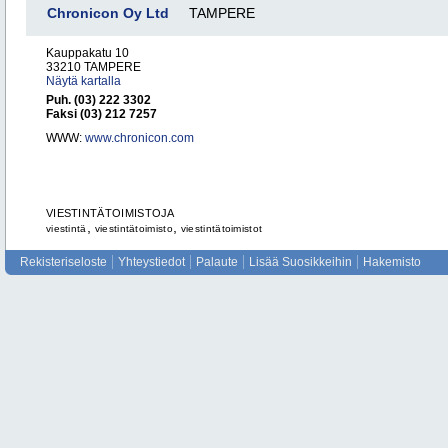
Chronicon Oy Ltd
TAMPERE
Kauppakatu 10
33210 TAMPERE
Näytä kartalla
Puh. (03) 222 3302
Faksi (03) 212 7257
WWW:
www.chronicon.com
VIESTINTÄTOIMISTOJA
,
,
viestintä
viestintätoimisto
viestintätoimistot
Rekisteriseloste
Yhteystiedot
Palaute
Lisää Suosikkeihin
Hakemisto