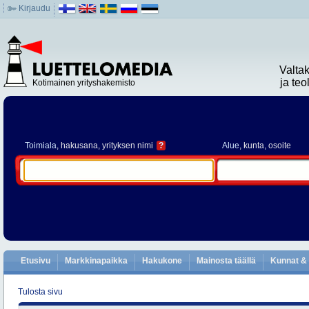
Kirjaudu
Valta
ja te
Kotimainen yrityshakemisto
Toimiala
, hakusana, yrityksen nimi
?
Alue
, kunta, osoite
Etusivu
Markkinapaikka
Hakukone
Mainosta täällä
Kunnat & 
Tulosta sivu