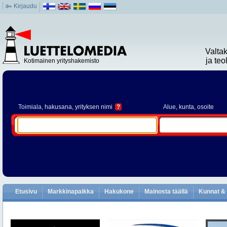
Kirjaudu
Valta
ja te
Kotimainen yrityshakemisto
Toimiala
, hakusana, yrityksen nimi
?
Alue
, kunta, osoite
Etusivu
Markkinapaikka
Hakukone
Mainosta täällä
Kunnat & 