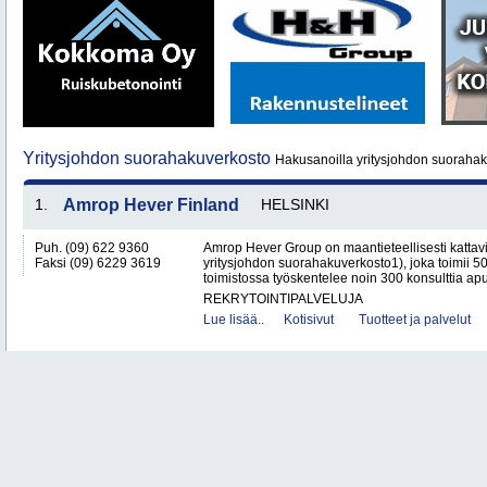
Yritysjohdon suorahakuverkosto
Hakusanoilla yritysjohdon suorahak
1.
Amrop Hever Finland
HELSINKI
Puh. (09) 622 9360
Amrop Hever Group on maantieteellisesti kattav
Faksi (09) 6229 3619
yritysjohdon suorahakuverkosto1), joka toimii 5
toimistossa työskentelee noin 300 konsulttia apu
REKRYTOINTIPALVELUJA
Lue lisää..
Kotisivut
Tuotteet ja palvelut