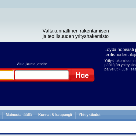
Valtakunnallinen rakentamisen
ja teollisuuden yrityshakemisto
Löydä nopeasti 
teollisuuden aloj
Yrityshakemistomme
Alue
, kunta, osoite
päättäjän yhteystie
palvelut
» Lue lisä
Hae
Mainosta täällä
Kunnat & kaupungit
Yhteystiedot