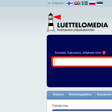
Kirjaudu
Kotimainen yrityshakemisto
Toimiala
, hakusana, yrityksen nimi
?
Etusivu
Markkinapaikka
Hakukone
Tulosta sivu