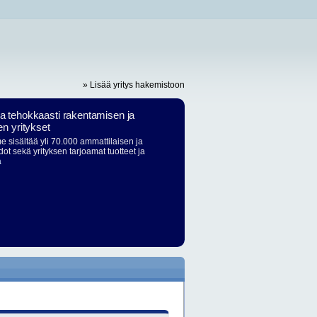
» Lisää yritys hakemistoon
ja tehokkaasti rakentamisen ja
en yritykset
 sisältää yli 70.000 ammattilaisen ja
dot sekä yrityksen tarjoamat tuotteet ja
ä