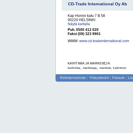
CD-Trade International Oy Ab
Kap Hornin katu 7 B 58
00220 HELSINKI
Näytä kartalla
Puh. 0500 412 020
Faksi (09) 323 9901
WWW:
www.cd-tradeinternational.com
KAIHTIMIA JA MARKIISEJA
,
,
,
kaihtimia
markiiseja
markiisit
kaihtimet
Rekisteriseloste
Yhteystiedot
Palaute
Li