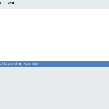
HELSINKI
sää Suosikkeihin
Hakemisto