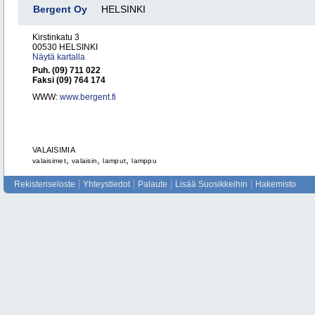
Bergent Oy
HELSINKI
Kirstinkatu 3
00530 HELSINKI
Näytä kartalla
Puh. (09) 711 022
Faksi (09) 764 174
WWW:
www.bergent.fi
VALAISIMIA
,
,
,
valaisimet
valaisin
lamput
lamppu
Rekisteriseloste
Yhteystiedot
Palaute
Lisää Suosikkeihin
Hakemisto