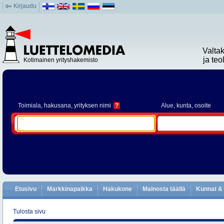
Kirjaudu
Valta
ja te
Kotimainen yrityshakemisto
Toimiala
, hakusana, yrityksen nimi
?
Alue
, kunta, osoite
Etusivu
Markkinapaikka
Hakukone
Mainosta täällä
Kunnat & 
Tulosta sivu