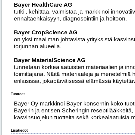
Bayer HealthCare AG
tutkii, kehittää, valmistaa ja markkinoi innovatii
ennaltaehkäisyyn, diagnosointiin ja hoitoon.
Bayer CropScience AG
on yksi maailman johtavista yrityksistä kasvins
torjunnan alueella.
Bayer MaterialScience AG
tunnetaan korkealaatuisten materiaalien ja inn
toimittajana. Näitä materiaaleja ja menetelmiä
erilaisissa, jokapäiväisessä elämässä käytettäv
Tuotteet
Bayer Oy markkinoi Bayer-konsernin koko tuo
Bayerin ja entisen Scheringin reseptilääkkeitä, 
kasvinsuojelun tuotteita sekä korkealaatuisia m
Lisätiedot