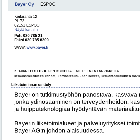
Bayer Oy
ESPOO
Keilaranta 12
PL 73
02151 ESPOO
Näytä kartalla
Puh. 020 785 21
Faksi 020 785 8200
WWW:
www.bayer.fi
KEMIANTEOLLISUUDEN KONEITA, LAITTEITA JA TARVIKKEITA
,
,
kemianteollisuuden koneet
kemianteollisuuden laitteet
kemianteollisuuden tarvi
Liiketoiminnan esittely
Bayer on tutkimustyöhön panostava, kasvava 
jonka ydinosaaminen on terveydenhoidon, kasv
ja huipputeknologiaa hyödyntävän materiaalituo
Bayerin liiketoimialueet ja palveluyritykset toim
Bayer AG:n johdon alaisuudessa.