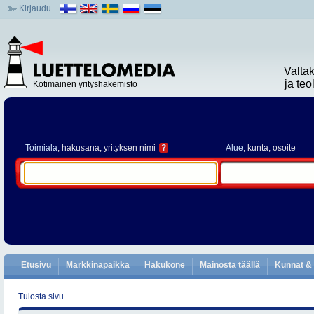
Kirjaudu
Valta
ja te
Kotimainen yrityshakemisto
Toimiala
, hakusana, yrityksen nimi
?
Alue
, kunta, osoite
Etusivu
Markkinapaikka
Hakukone
Mainosta täällä
Kunnat & 
Tulosta sivu