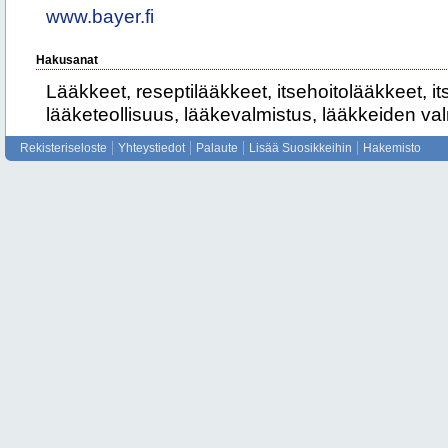
www.bayer.fi
Hakusanat
Lääkkeet, reseptilääkkeet, itsehoitolääkkeet, it
lääketeollisuus, lääkevalmistus, lääkkeiden val
Rekisteriseloste
Yhteystiedot
Palaute
Lisää Suosikkeihin
Hakemisto