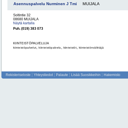
Asennuspalvelu Nurminen J Tmi
MUIJALA
Soltintie 32
08680 MUIJALA
Näytä kartalla
Puh. (019) 383 073
KIINTEISTÖPALVELUJA
,
,
,
kiinteistöpalvelut
kiinteistöpalvelu
kiinteistöt
kiinteistönvälittäjä
Rekisteriseloste
Yhteystiedot
Palaute
Lisää Suosikkeihin
Hakemisto