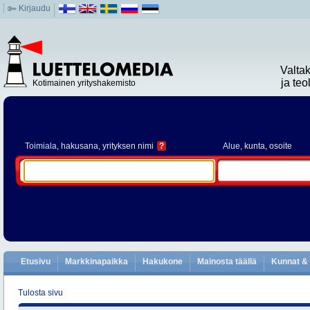
Kirjaudu
Valta
ja te
Kotimainen yrityshakemisto
Toimiala
, hakusana, yrityksen nimi
?
Alue
, kunta, osoite
Etusivu
Markkinapaikka
Hakukone
Mainosta täällä
Kunnat & 
Tulosta sivu