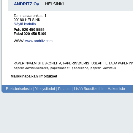
ANDRITZ Oy
HELSINKI
Tammasaarenkatu 1
00180 HELSINKI
Näytä kartalla
Puh. 020 450 5555
Faksi 020 450 5109
WWW:
www.andritz.com
PAPERINVALMISTUSKONEITA, PAPERINVALMISTUSLAITTEITA JA PAPERIN
,
,
,
paperinvalmistuskoneet
paperikoneet
paperikone
paperin valmistus
Markkinapaikan ilmoitukset
Rekisteriseloste
Yhteystiedot
Palaute
Lisää Suosikkeihin
Hakemisto