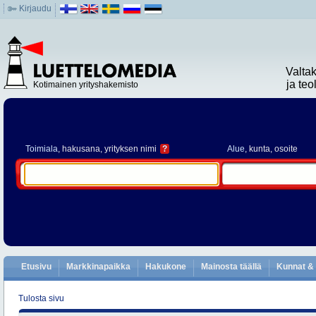
Kirjaudu
Valta
ja te
Kotimainen yrityshakemisto
Toimiala
, hakusana, yrityksen nimi
?
Alue
, kunta, osoite
Etusivu
Markkinapaikka
Hakukone
Mainosta täällä
Kunnat & 
Tulosta sivu