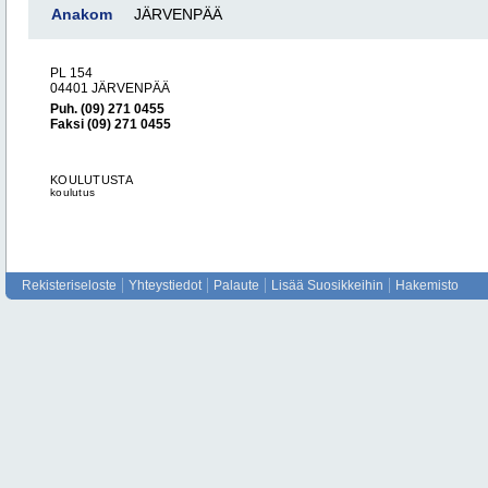
Anakom
JÄRVENPÄÄ
PL 154
04401 JÄRVENPÄÄ
Puh. (09) 271 0455
Faksi (09) 271 0455
KOULUTUSTA
koulutus
Rekisteriseloste
Yhteystiedot
Palaute
Lisää Suosikkeihin
Hakemisto