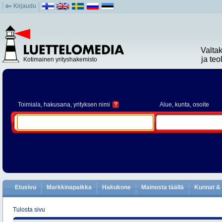
Kirjaudu
Valta
ja te
Kotimainen yrityshakemisto
Toimiala
, hakusana, yrityksen nimi
?
Alue
, kunta, osoite
Etusivu
Markkinapaikka
Hakukone
Mainosta täällä
Kunnat & 
Tulosta sivu