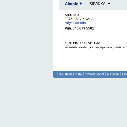
Alatalo H.
SIIVIKKALA
Suulitie 3
33450 SIIVIKKALA
Näytä kartalla
Puh. 045 679 5501
KIINTEISTÖPALVELUJA
,
,
kiinteistöpalvelut
kiinteistöpalvelu
kiinteistö
Rekisteriseloste
Yhteystiedot
Palaute
Li