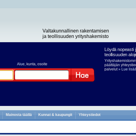
Valtakunnallinen rakentamisen
ja teollisuuden yrityshakemisto
Löydä nopeasti 
teollisuuden aloj
Yrityshakemistomme
Alue
, kunta, osoite
päättäjän yhteystie
palvelut
» Lue lisä
Hae
Mainosta täällä
Kunnat & kaupungit
Yhteystiedot