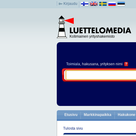
Kirjaudu
Kotimainen yrityshakemisto
Toimiala
, hakusana, yrityksen nimi
?
Etusivu
Markkinapaikka
Hakukone
Tulosta sivu