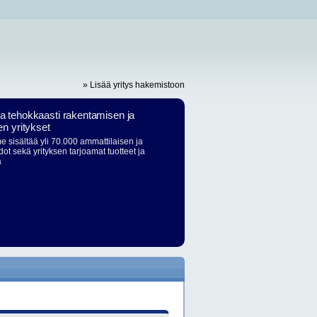
» Lisää yritys hakemistoon
ja tehokkaasti rakentamisen ja
en yritykset
 sisältää yli 70.000 ammattilaisen ja
dot sekä yrityksen tarjoamat tuotteet ja
ä